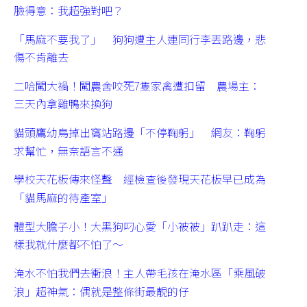
臉得意：我超強對吧？
「馬麻不要我了」 狗狗遭主人連同行李丟路邊，悲
傷不肯離去
二哈闖大禍！闖農舍咬死7隻家禽遭扣留 農場主：
三天內拿雞鴨來換狗
貓頭鷹幼鳥掉出窩站路邊「不停鞠躬」 網友：鞠躬
求幫忙，無奈語言不通
學校天花板傳來怪聲 經檢查後發現天花板早已成為
「貓馬麻的待產室」
體型大膽子小！大黑狗叼心愛「小被被」趴趴走：這
樣我就什麼都不怕了～
淹水不怕我們去衝浪！主人帶毛孩在淹水區「乘風破
浪」超神氣：偶就是整條街最靚的仔