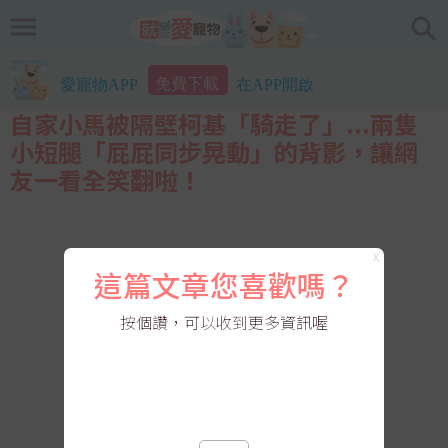
免費下載
愛寵物APP
在APP開啟
自家小馬被隔壁柯基「騎走了」...兩隻
小短腿「屁屁同步晃動」的背影，讓網
友一看全笑翻啦！
X
這篇文章您喜歡嗎？
按個讚，可以收到更多資訊喔