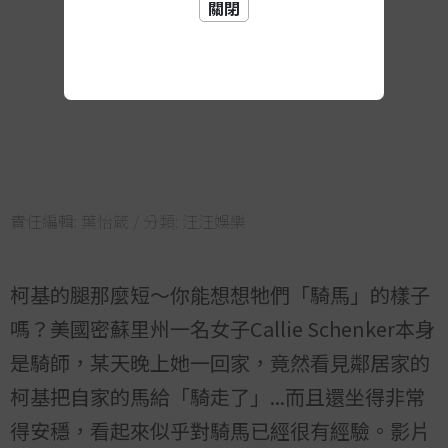
關閉
責任編輯:
葉怡箴
/ 分類:
汪汪娛樂
柯基的腿那麼短～你能想想牠們「騎馬」的樣子
嗎？美國密蘇里州一名女子Callie Schenker本身
是騎師，某天晚上她一回家，竟然看見鄰居家的
柯基把自家的馬給「騎走了」...而且還坐得非常
得安穩，看起來似乎對騎馬已經很有經驗。影片