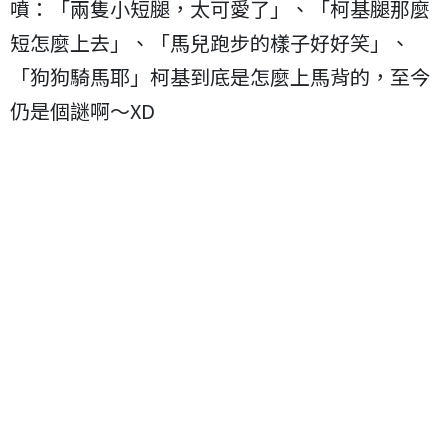
噴：「兩隻小短腿，太可愛了」、「柯基腿那麼
短怎麼上去」、「馬兒跑步的樣子好好笑」、
「狗狗騎馬耶」柯基到底是怎麼上馬背的，至今
仍是個謎啊～XD