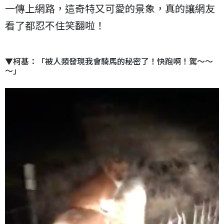
一傳上網路，這奇特又可愛的景象，真的讓網友
看了都忍不住笑翻啦！
▼柯基：「被人類發現我會騎馬的秘密了！快跑啊！駕～～
～」