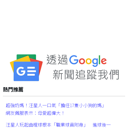
熱門推薦
超強奶媽！汪星人一口氣「擔任17隻小小狗的媽」
網友佩服表示：母愛超偉大！
汪星人玩起曲棍球根本「職業球員附身」 進球後一