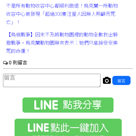
不是所有動物收容中心都順利撤退！烏克蘭一所動物
收容中心被發現「超過300隻汪星人因無人照顧而死
亡」！
【烏俄戰爭】因來不及將動物園裡的動物全數救出躲
避戰爭，烏克蘭動物園無奈表示：牠們只能接受安樂
死的命運！