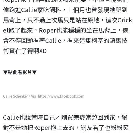
偷跑進Callie家吃飼料，上個月也曾發現牠爬到
馬背上，只不過上次馬只是站在原地，這次Crick
et跑了起來，Roper也能穩穩的坐在馬背上，還
會不停回頭看著Callie，看來這隻柯基的騎馬技
術實在了得啊XD
▼點此看影片▼
Callie Schenker / Via https://www.facebook.com
Callie也說當時自己才剛買完麥當勞回到家，絕
對不是她把Roper抱上去的，網友看了也紛紛笑