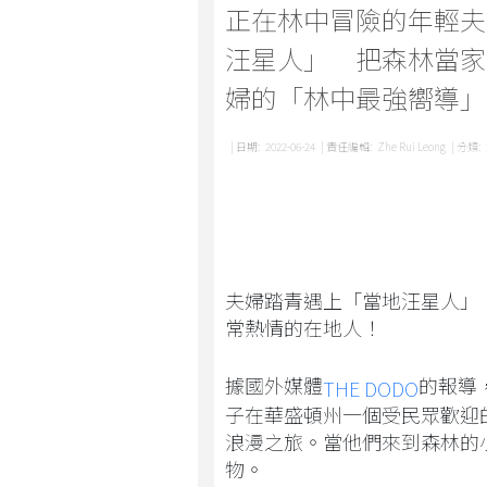
正在林中冒險的年輕夫
汪星人」 把森林當家
婦的「林中最強嚮導」
| 日期:
2022-06-24
| 責任編輯:
Zhe Rui Leong
| 分類:
夫婦踏青遇上「當地汪星人」
常熱情的在地人！
據國外媒體
的報導，
THE DODO
子在華盛頓州一個受民眾歡迎
浪漫之旅。當他們來到森林的
物。