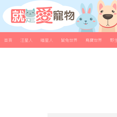
首頁
汪星人
喵星人
鼠兔世界
鳥寶世界
野