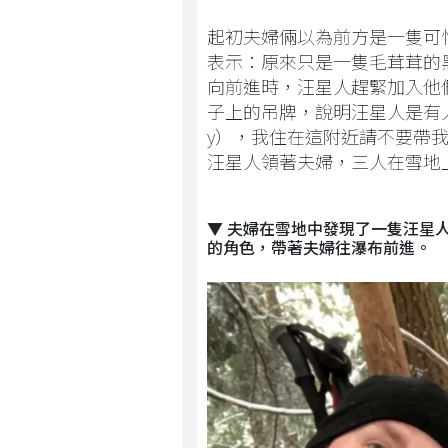
起初夫婦倆以為前方是一隻可
表示：原來只是一隻毛茸茸的
向前進時，汪星人趕緊加入他
子上的吊牌，說明汪星人是有人
y），我住在這附近請不要帶
汪星人領著夫婦，三人在雪地
▼ 夫婦在雪地中發現了一隻汪星
的角色，帶著夫婦往瀑布前進。