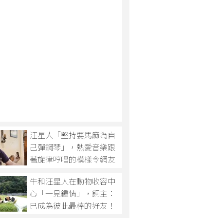
汪星人「堅持要馬麻為自
己彈鋼琴」，熱愛音樂跟
著旋律哼唱的模樣令網友
大贊：超有音樂天賦！
牛和汪星人在動物收容中
心「一見鍾情」，飼主：
已成為彼此最棒的好友！