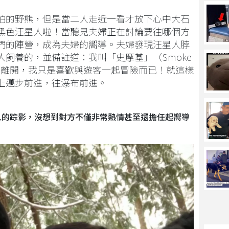
怕的野熊，但是當二人走近一看才放下心中大石
黑色汪星人啦！當聽見夫婦正在討論要往哪個方
們的陣營，成為夫婦的嚮導。夫婦發現汪星人脖
飼養的，並備註道：我叫「史摩基」（Smoke
我離開，我只是喜歡與遊客一起冒險而已！就這樣
上邁步前進，往瀑布前進。
人的踪影，沒想到對方不僅非常熱情甚至還擔任起嚮導