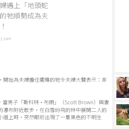
婦遇上「地頭蛇
的牠順勢成為夫
！
汪汪娛樂
，開始為夫婦擔任嚮導的牠令夫婦大贊表示：非
當男子「斯科特·布朗」（Scott Brown）與妻
的瀑布附近散步，在白雪紛飛的林中展開二人的
小道上時，突然眼前出現了一隻黑色的不明生