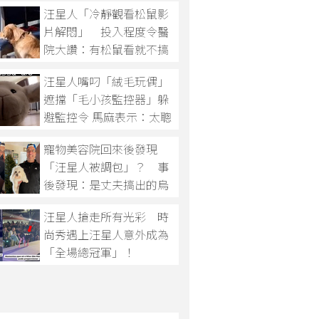
汪星人「冷靜觀看松鼠影
片解悶」 投入程度令醫
院大讚：有松鼠看就不搞
亂！
汪星人嘴叼「絨毛玩偶」
遮擋「毛小孩監控器」躲
避監控令 馬麻表示：太聰
明啦！
寵物美容院回來後發現
「汪星人被調包」？ 事
後發現：是丈夫搞出的烏
龍啦！
汪星人搶走所有光彩 時
尚秀遇上汪星人意外成為
「全場總冠軍」！