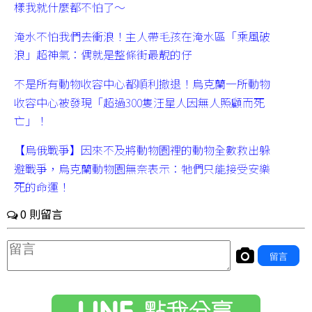
樣我就什麼都不怕了～
淹水不怕我們去衝浪！主人帶毛孩在淹水區「乘風破
浪」超神氣：偶就是整條街最靚的仔
不是所有動物收容中心都順利撤退！烏克蘭一所動物
收容中心被發現「超過300隻汪星人因無人照顧而死
亡」！
【烏俄戰爭】因來不及將動物園裡的動物全數救出躲
避戰爭，烏克蘭動物園無奈表示：牠們只能接受安樂
死的命運！