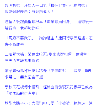
超強奶媽！汪星人一口氣「擔任17隻小小狗的媽」
網友佩服表示：母愛超偉大！
汪星人玩起曲棍球根本「職業球員附身」 進球後一
臉得意：我超強對吧？
「馬麻不要我了」 狗狗遭主人連同行李丟路邊，悲
傷不肯離去
二哈闖大禍！闖農舍咬死7隻家禽遭扣留 農場主：
三天內拿雞鴨來換狗
貓頭鷹幼鳥掉出窩站路邊「不停鞠躬」 網友：鞠躬
求幫忙，無奈語言不通
學校天花板傳來怪聲 經檢查後發現天花板早已成為
「貓馬麻的待產室」
體型大膽子小！大黑狗叼心愛「小被被」趴趴走：這