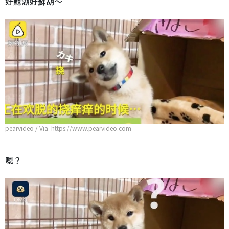
好蘇湖好蘇胡～
pearvideo / Via https://www.pearvideo.com
嗯？