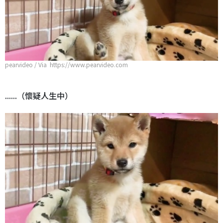
pearvideo / Via https://www.pearvideo.com
......（懷疑人生中）