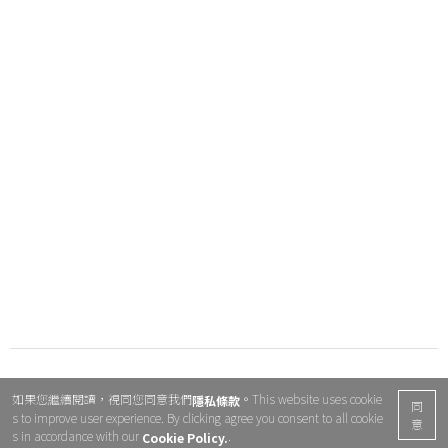
如果您繼續閱讀，視同您同意我們
。This website uses cookie
隱私條款
同
s to improve user experience. By clicking agree you consent to all cookie
意
s in accordance with our
.
Cookie Policy.