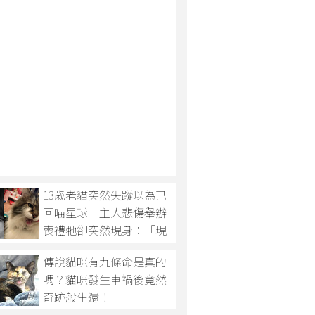
13歲老貓突然失蹤以為已
回喵星球 主人悲傷舉辦
喪禮牠卻突然現身：「現
在在慶祝嗎？」
傳說貓咪有九條命是真的
嗎？貓咪發生車禍後竟然
奇跡般生還！