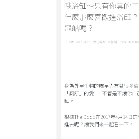
哦浴缸～只有你真的了
什麼那麼喜歡進浴缸？
飛船嗎？
| 日期:
2017-04-17
| 責任編輯:
布魯編
| 分類:
喵喵知
身為外星生物的喵星人有著很多奇
「廁所」的愛——不管是不讓你自
缸。
根據The Dodo在2017年4
進去呢？讓我們來一起看一下。