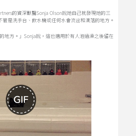
ry Partners的資深獸醫Sonja Olson說她自己就發現她的三
不管是洗手台、飲水機或任何水會流出和滴落的地方。
地方。」Sonja說，這也適用於有人泡過澡之後留在