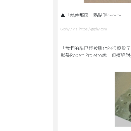
▲「就差那麼一點點啊～～～」
Giphy / Via https://giphy.com
「我們的貓已經被馴化的很極致了
獸醫Robert Proietto說「但