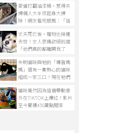
愛貓打翻油漆桶，惹得夫
婦倆人大半夜起身大掃
除！網友看完感慨：「這
就是貓咪！」
丈夫死亡後，寵物也接連
去世！女人悲痛欲絕說道
「他們真的都離開我了
嗎？」
失明貓咪與牠的「導盲媽
媽」還有一隻熱心的貓咪
組成一家三口！現在牠們
正在尋找家
貓咪竟然因為這個舉動意
外在TIKTOK上爆紅！影片
至今累積450萬點閱率