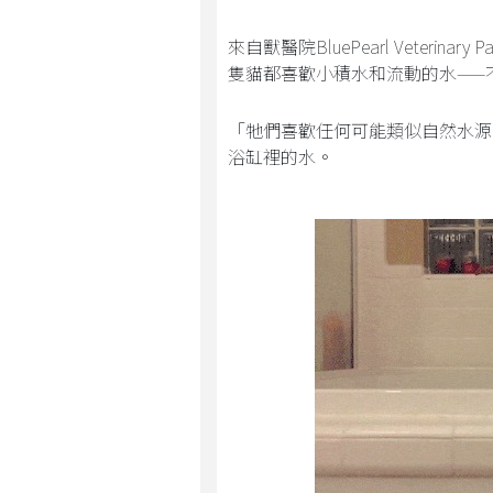
來自獸醫院BluePearl Veterina
隻貓都喜歡小積水和流動的水——
「牠們喜歡任何可能類似自然水源的
浴缸裡的水。