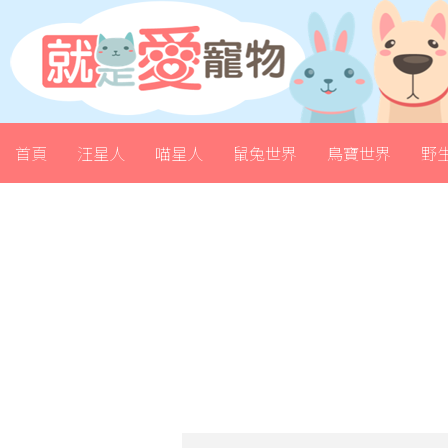
首頁
汪星人
喵星人
鼠兔世界
鳥寶世界
野