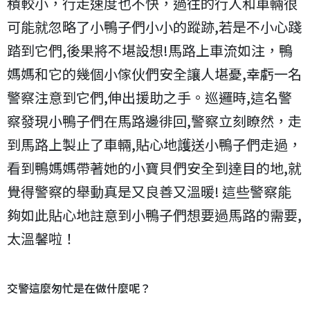
積較小，行走速度也不快，過往的行人和車輛很
可能就忽略了小鴨子們小小的蹤跡,若是不小心踐
踏到它們,後果將不堪設想!馬路上車流如注，鴨
媽媽和它的幾個小傢伙們安全讓人堪憂,幸虧一名
警察注意到它們,伸出援助之手。巡邏時,這名警
察發現小鴨子們在馬路邊徘回,警察立刻瞭然，走
到馬路上製止了車輛,貼心地護送小鴨子們走過，
看到鴨媽媽帶著她的小寶貝們安全到達目的地,就
覺得警察的舉動真是又良善又溫暖! 這些警察能
夠如此貼心地註意到小鴨子們想要過馬路的需要,
太溫馨啦！
交警這麼匆忙是在做什麼呢？