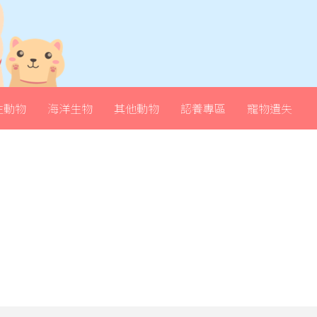
生動物
海洋生物
其他動物
認養專區
寵物遺失