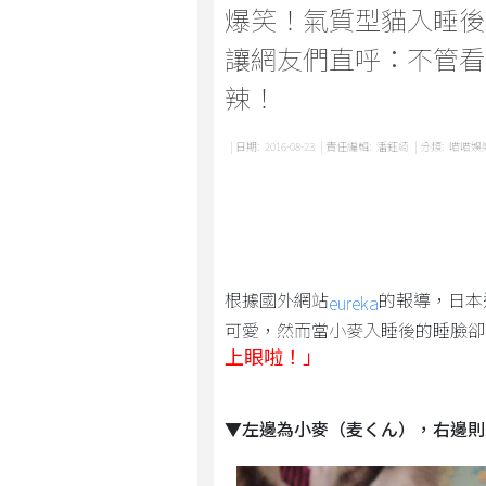
爆笑！氣質型貓入睡後
讓網友們直呼：不管看
辣！
| 日期:
2016-08-23
| 責任編輯:
潘鈺綺
| 分類:
喵喵娛
根據國外網站
的報導，日本
eureka
可愛，然而當小麥入睡後的睡臉卻
上眼啦！」
▼左邊為小麥（麦くん），右邊則