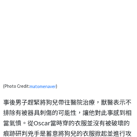
(Photo Credit:
)
matomenaver
事後男子趕緊將狗兒帶往醫院治療，獸醫表示不
排除有被器具刺傷的可能性，讓他對此事感到相
當氣憤。從Oscar當時穿的衣服並沒有被破壞的
痕跡研判兇手是蓄意將狗兒的衣服掀起並進行攻