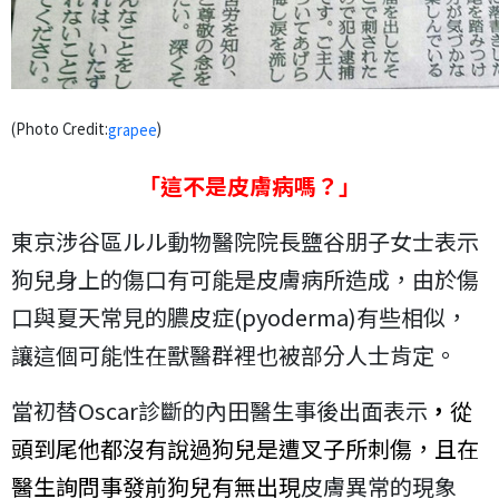
(Photo Credit:
)
grapee
「這不是皮膚病嗎？」
東京涉谷區ルル動物醫院院長鹽谷朋子女士表示
狗兒身上的傷口有可能是皮膚病所造成，由於傷
口與夏天常見的膿皮症(pyoderma)有些相似，
讓這個可能性在獸醫群裡也被部分人士肯定。
當初替Oscar診斷的內田醫生事後出面表示
，
從
頭到尾他都沒有說過狗兒是遭叉子所刺傷
，且在
醫生詢問事發前狗兒有無出現
皮膚異常的現象