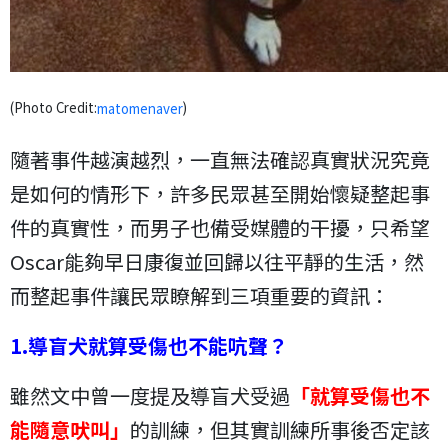
(Photo Credit:
)
matomenaver
隨著事件越演越烈，一直無法確認真實狀況究竟
是如何的情形下，許多民眾甚至開始懷疑整起事
件的真實性，而男子也備受媒體的干擾，只希望
Oscar能夠早日康復並回歸以往平靜的生活，然
而整起事件讓民眾瞭解到三項重要的資訊：
1.導盲犬就算受傷也不能吭聲？
雖然文中曾一度提及導盲犬受過
「就算受傷也不
能隨意吠叫」
的訓練，但其實訓練所事後否定該