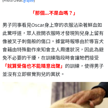
(Photo Credit:
)
grapee
「那個...不是血嗎？」
男子同事看見Oscar身上穿的衣服沾染著鮮血如
此驚呼道，眾人掀開衣服時才發現狗兒身上留有
像被叉子刺傷般的傷口。據當時報導由於導盲犬
會藉由特殊動作來知會主人周遭狀況，因此為避
免不必要的干擾，在訓練階段時會讓牠們接受
「就算受傷也不能隨意出聲」
的訓練，使得男子
並沒有立即察覺狗兒的異狀。