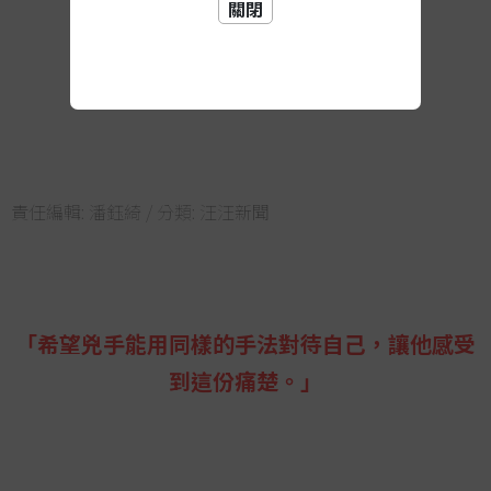
關閉
責任編輯:
潘鈺綺
/ 分類:
汪汪新聞
「希望兇手能用同樣的手法對待自己，讓他感受
到這份痛楚。」