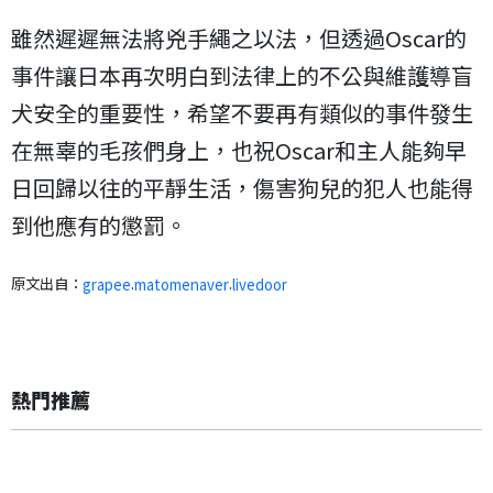
雖然遲遲無法將兇手繩之以法，但透過Oscar的
事件讓日本再次明白到法律上的不公與維護導盲
犬安全的重要性，希望不要再有類似的事件發生
在無辜的毛孩們身上，也祝Oscar和主人能夠早
日回歸以往的平靜生活，傷害狗兒的犯人也能得
到他應有的懲罰。
原文出自：
.
.
grapee
matomenaver
livedoor
熱門推薦