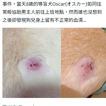
事件，當天8歲的導盲犬Oscar(オスカー)如同往
常般協助男主人前往上班地點，然而誰也沒想到
之後卻發現狗兒身上留有不正常的血漬...