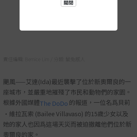
關閉
責任編輯:
Bernice Lim
/ 分類:
鼠兔感人
颶風——艾達(Ida)最近襲擊了位於新奧爾良的一
座城市，並嚴重地摧殘了市民和動物們的家園。
根據外國媒體
的報道，一位名爲貝莉
The DoDo
·維拉瓦索 (Bailee Villavaso) 的15歲少女以及
她的家人也因爲這場天災而被迫撤離他們位於新
奧爾良的家。