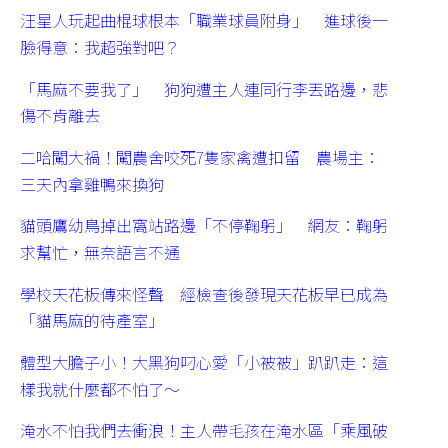
汪星人玩起曲棍球根本「職業球員附身」 進球後一
臉得意：我超強對吧？
「馬麻不要我了」 狗狗遭主人連同行李丟路邊，悲
傷不肯離去
二哈闖大禍！闖農舍咬死7隻家禽遭扣留 農場主：
三天內拿雞鴨來換狗
貓頭鷹幼鳥掉出窩站路邊「不停鞠躬」 網友：鞠躬
求幫忙，無奈語言不通
學校天花板傳來怪聲 經檢查後發現天花板早已成為
「貓馬麻的待產室」
體型大膽子小！大黑狗叼心愛「小被被」趴趴走：這
樣我就什麼都不怕了～
淹水不怕我們去衝浪！主人帶毛孩在淹水區「乘風破