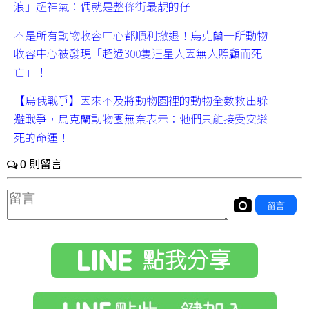
浪」超神氣：偶就是整條街最靚的仔
不是所有動物收容中心都順利撤退！烏克蘭一所動物
收容中心被發現「超過300隻汪星人因無人照顧而死
亡」！
【烏俄戰爭】因來不及將動物園裡的動物全數救出躲
避戰爭，烏克蘭動物園無奈表示：牠們只能接受安樂
死的命運！