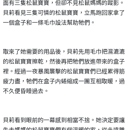
面有三隻松鼠寶寶，但卻不見松鼠媽媽的蹤影。
貝莉看見三隻可憐的松鼠寶寶，立馬跑回家拿了
一個盒子和一條毛巾設法幫助牠們。
取來了她需要的用品後，貝莉先用毛巾把濕漉漉
的松鼠寶寶擦乾，然後再把牠們放進帶來的盒子
裡。經過一夜暴風襲擊的松鼠寶寶們已經累得筋
疲力盡，牠們在盒子内蜷縮成一團互相取暖，過
不久便昏睡過去。
貝莉看到眼前的一幕感到相當不捨。她決定要讓
失去媽媽的松鼠寶寶們有個溫暖的家，從此遠離