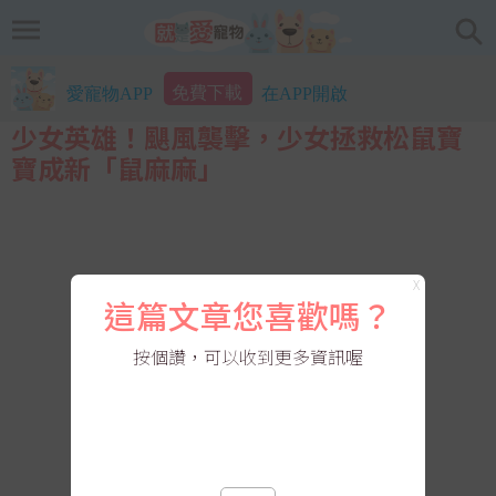
免費下載
愛寵物APP
在APP開啟
少女英雄！颶風襲擊，少女拯救松鼠寶
寶成新「鼠麻麻」
X
這篇文章您喜歡嗎？
按個讚，可以收到更多資訊喔