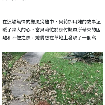
在這場無情的颶風災難中，貝莉卻用她的故事溫
暖了衆人的心。當貝莉忙於應付颶風所帶來的困
難和不便之際，她偶然在草地上發現了一個窩。