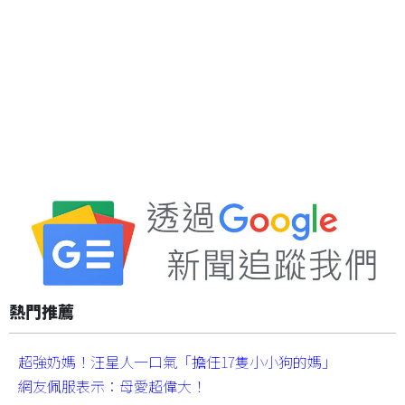
熱門推薦
超強奶媽！汪星人一口氣「擔任17隻小小狗的媽」
網友佩服表示：母愛超偉大！