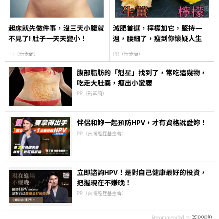
起床就先做件事，沒三天小腹就
減肥首選，檸檬加它，堅持一
不見了! 肚子一天天變小！
週，腰細了，瘦到你懷疑人生
PR（新素簡）
PR（新素簡）
腹部脂肪的「剋星」找到了，常吃這幾物，
吃走大肚囊，瘦出小蠻腰
PR（新素簡）
伴侶和妳一起預防HPV，才有資格說愛妳！
PR（台灣癌症基金會）
立即諮詢HPV！是對自己健康最好的投資，
把握現在不嫌晚！
PR（台灣癌症基金會）
Recommended by