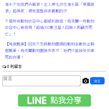
淹水不怕我們去衝浪！主人帶毛孩在淹水區「乘風破
浪」超神氣：偶就是整條街最靚的仔
不是所有動物收容中心都順利撤退！烏克蘭一所動物
收容中心被發現「超過300隻汪星人因無人照顧而死
亡」！
【烏俄戰爭】因來不及將動物園裡的動物全數救出躲
避戰爭，烏克蘭動物園無奈表示：牠們只能接受安樂
死的命運！