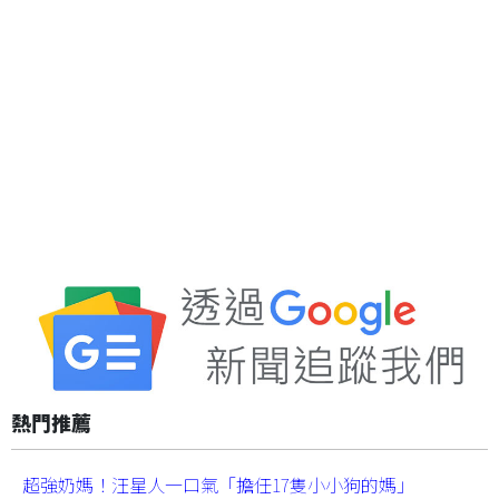
熱門推薦
超強奶媽！汪星人一口氣「擔任17隻小小狗的媽」