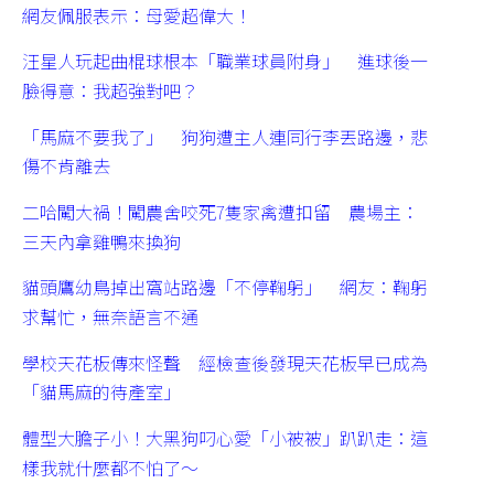
網友佩服表示：母愛超偉大！
汪星人玩起曲棍球根本「職業球員附身」 進球後一
臉得意：我超強對吧？
「馬麻不要我了」 狗狗遭主人連同行李丟路邊，悲
傷不肯離去
二哈闖大禍！闖農舍咬死7隻家禽遭扣留 農場主：
三天內拿雞鴨來換狗
貓頭鷹幼鳥掉出窩站路邊「不停鞠躬」 網友：鞠躬
求幫忙，無奈語言不通
學校天花板傳來怪聲 經檢查後發現天花板早已成為
「貓馬麻的待產室」
體型大膽子小！大黑狗叼心愛「小被被」趴趴走：這
樣我就什麼都不怕了～