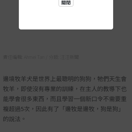
關閉
責任編輯:
Ahmei Tan
/ 分類:
汪汪新聞
邊境牧羊犬是世界上最聰明的狗狗，牠們天生會
牧羊，即使沒有專業的訓練，在主人的教導下也
能學會很多東西，而且學習一個新口令不需要重
複超過5次，因此有了「邊牧是邊牧，狗是狗」
的說法。