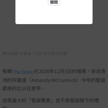
關閉
責任編輯:
布魯編
/ 分類:
野生動物新聞
根據
在2020年12月5日的報導，來自澳
The Dodo
洲的阿曼達（Amanda McCormick）今年的聖誕
節來的比以往更早。
但是最大的「聖誕驚喜」並不是聖誕樹下的禮