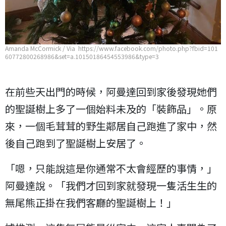
Amanda McCormick / Via https://www.facebook.com/photo.php?fbid=101
60772800268986&set=a.10150186454553986&type=3
在前些天出門的時候，阿曼達回到家後發現她們
的聖誕樹上多了一個始料未及的「裝飾品」。原
來，一個毛茸茸的野生鄰居自己跑進了家中，然
後自己跑到了聖誕樹上安居了。
「嗯，只能說這是你通常不太會經歷的事情，」
阿曼達說。「我們才回到家就發現一隻活生生的
無尾熊正掛在我們客廳的聖誕樹上！」