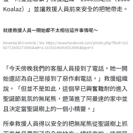
Koalaz）」並讓救援人員前來安全的把牠帶走。
就連救援人員一開始都不太相信這件事情呢～
Amanda McCormick / Via https://www.facebook.com/photo.php?fbid=101
60772800273986&set=a.10150186454553986&type=3
「今天傍晚我們的客服人員接到了電話。她一開
始還認為自己是接到了惡作劇電話，」救援組織
說。「但並不是如此，這個早已興奮難耐的進入
聖誕節氣氛的無尾熊，遊蕩進了阿曼達的家中並
且決定當聖誕樹上的一個小精靈。」
所幸救援人員得以安全的把無尾熊從聖誕樹上抓