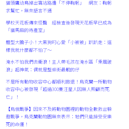
貓頭鷹幼鳥掉出窩站路邊「不停鞠躬」 網友：鞠躬
求幫忙，無奈語言不通
學校天花板傳來怪聲 經檢查後發現天花板早已成為
「貓馬麻的待產室」
體型大膽子小！大黑狗叼心愛「小被被」趴趴走：這
樣我就什麼都不怕了～
淹水不怕我們去衝浪！主人帶毛孩在淹水區「乘風破
浪」超神氣：偶就是整條街最靚的仔
不是所有動物收容中心都順利撤退！烏克蘭一所動物
收容中心被發現「超過300隻汪星人因無人照顧而死
亡」！
【烏俄戰爭】因來不及將動物園裡的動物全數救出躲
避戰爭，烏克蘭動物園無奈表示：牠們只能接受安樂
死的命運！