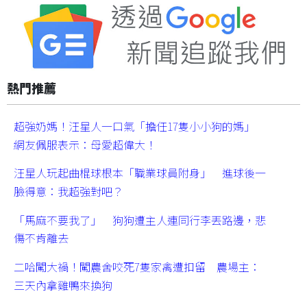
熱門推薦
超強奶媽！汪星人一口氣「擔任17隻小小狗的媽」
網友佩服表示：母愛超偉大！
汪星人玩起曲棍球根本「職業球員附身」 進球後一
臉得意：我超強對吧？
「馬麻不要我了」 狗狗遭主人連同行李丟路邊，悲
傷不肯離去
二哈闖大禍！闖農舍咬死7隻家禽遭扣留 農場主：
三天內拿雞鴨來換狗