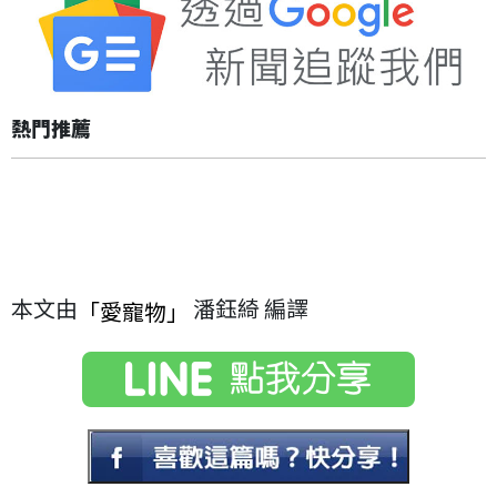
熱門推薦
本文由
潘鈺綺 編譯
「愛寵物」