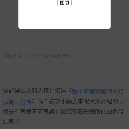
關閉
責任編輯:
潘鈺綺
/ 分類:
鳥寶新聞
還記得上次和大家介紹過《
眼中寄宿著銀河的貓
》嗎？這次小編要來跟大家介紹的同
頭鷹－宙斯
樣是有著雙不可思議有如紅寶石般雙眼的白色貓
頭鷹！