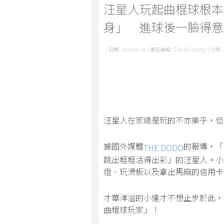
汪星人玩起曲棍球根本
身」 進球後一臉得意
| 日期:
2022-06-29
| 責任編輯:
Zhe Rui Leong
| 分類:
汪星人在家總是玩的不亦樂乎，但
據國外媒體
的報導，「
THE DODO
跳出框框活得出彩」的汪星人。小
燈、玩滑板以及拿出馬麻的信用卡
才華洋溢的小達才不想止步於此，
曲棍球玩家」！