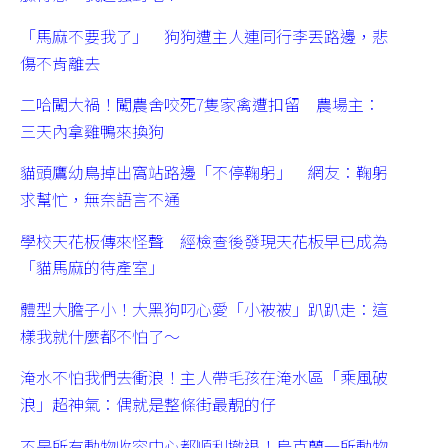
「馬麻不要我了」 狗狗遭主人連同行李丟路邊，悲
傷不肯離去
二哈闖大禍！闖農舍咬死7隻家禽遭扣留 農場主：
三天內拿雞鴨來換狗
貓頭鷹幼鳥掉出窩站路邊「不停鞠躬」 網友：鞠躬
求幫忙，無奈語言不通
學校天花板傳來怪聲 經檢查後發現天花板早已成為
「貓馬麻的待產室」
體型大膽子小！大黑狗叼心愛「小被被」趴趴走：這
樣我就什麼都不怕了～
淹水不怕我們去衝浪！主人帶毛孩在淹水區「乘風破
浪」超神氣：偶就是整條街最靚的仔
不是所有動物收容中心都順利撤退！烏克蘭一所動物