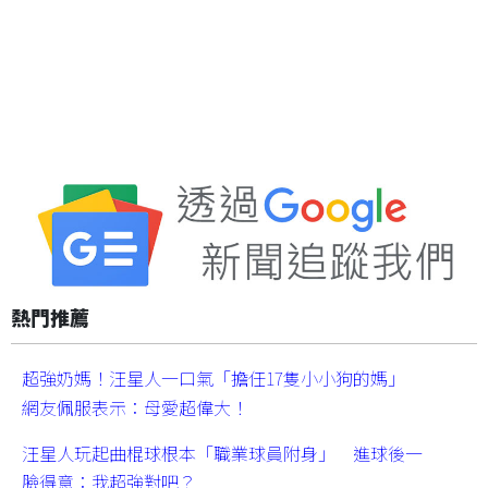
熱門推薦
超強奶媽！汪星人一口氣「擔任17隻小小狗的媽」
網友佩服表示：母愛超偉大！
汪星人玩起曲棍球根本「職業球員附身」 進球後一
臉得意：我超強對吧？