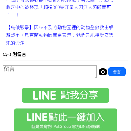
收容中心被發現「超過300隻汪星人因無人照顧而死
亡」！
【烏俄戰爭】因來不及將動物園裡的動物全數救出躲
避戰爭，烏克蘭動物園無奈表示：牠們只能接受安樂
死的命運！