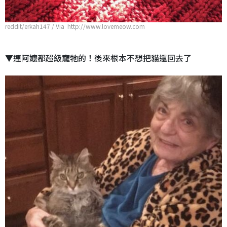
reddit/erkah147 / Via http://www.lovemeow.com
▼連阿嬤都超級寵牠的！後來根本不想把貓還回去了