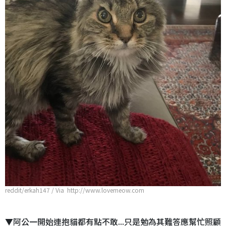
reddit/erkah147 / Via http://www.lovemeow.com
▼阿公一開始連抱貓都有點不敢...只是勉為其難答應幫忙照顧