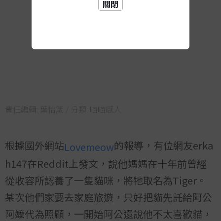
關閉
責任編輯:
葉怡箴
/ 分類:
喵喵感人
根據國外網站
的報導，有位網友erka
Lovemeow
h147在Reddit上發文，說他媽媽在十年前曾經
從收容所認養了一隻貓咪，將牠取名為Tiger。
某次他們家要去家庭旅遊，只好把貓先託給阿公
阿嬤代為照顧，一開始阿公還說他不太喜歡貓，