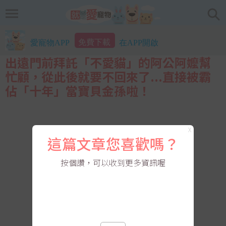
免費下載
愛寵物APP
在APP開啟
出遠門前拜託「不愛貓」的阿公阿嬤幫
忙顧，從此後就要不回來了...直接被霸
佔「十年」當寶貝金孫啦！
X
這篇文章您喜歡嗎？
按個讚，可以收到更多資訊喔