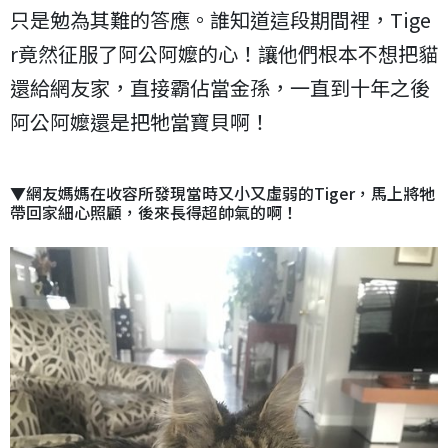
只是勉為其難的答應。誰知道這段期間裡，Tige
r竟然征服了阿公阿嬤的心！讓他們根本不想把貓
還給網友家，直接霸佔當金孫，一直到十年之後
阿公阿嬤還是把牠當寶貝啊！
▼網友媽媽在收容所發現當時又小又虛弱的Tiger，馬上將牠
帶回家細心照顧，後來長得超帥氣的啊！