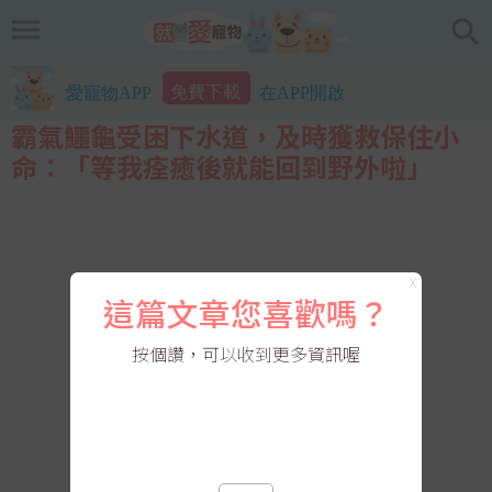
免費下載
愛寵物APP
在APP開啟
霸氣鱷龜受困下水道，及時獲救保住小
命：「等我痊癒後就能回到野外啦」
X
這篇文章您喜歡嗎？
按個讚，可以收到更多資訊喔