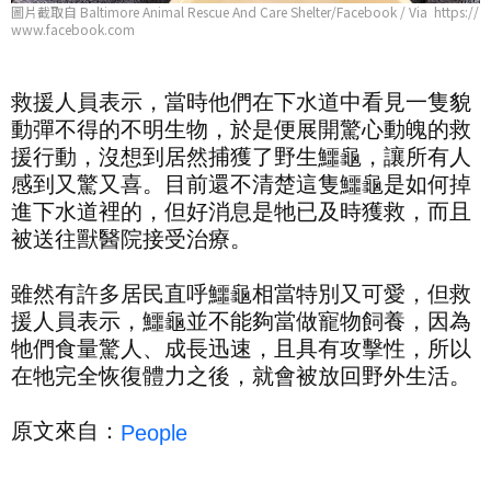
圖片截取自 Baltimore Animal Rescue And Care Shelter/Facebook / Via https://
www.facebook.com
救援人員表示，當時他們在下水道中看見一隻貌
動彈不得的不明生物，於是便展開驚心動魄的救
援行動，沒想到居然捕獲了野生鱷龜，讓所有人
感到又驚又喜。目前還不清楚這隻鱷龜是如何掉
進下水道裡的，但好消息是牠已及時獲救，而且
被送往獸醫院接受治療。
雖然有許多居民直呼鱷龜相當特別又可愛，但救
援人員表示，鱷龜並不能夠當做寵物飼養，因為
牠們食量驚人、成長迅速，且具有攻擊性，所以
在牠完全恢復體力之後，就會被放回野外生活。
原文來自：
People 