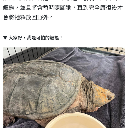
鱷龜，並且將會暫時照顧牠，直到完全康復後才
會將牠釋放回野外。
▼ 大家好，我是可怕的鱷龜！