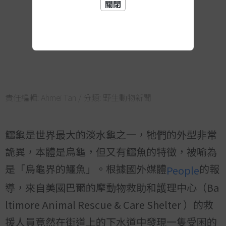
關閉
責任編輯:
Ahmei Tan
/ 分類:
野生動物新聞
鱷龜是世界最大的淡水龜之一，牠們的外型非常
詭異，本體是烏龜，但又有鱷魚的特徵，被喻為
是「烏龜界的鱷魚」。根據國外媒體
的報
People
導，來自美國巴爾的摩動物救助和護理中心（Ba
ltimore Animal Rescue & Care Shelter ）的救
援人員竟然在街道上的下水道中發現一隻受困的