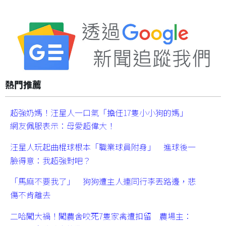
熱門推薦
超強奶媽！汪星人一口氣「擔任17隻小小狗的媽」
網友佩服表示：母愛超偉大！
汪星人玩起曲棍球根本「職業球員附身」 進球後一
臉得意：我超強對吧？
「馬麻不要我了」 狗狗遭主人連同行李丟路邊，悲
傷不肯離去
二哈闖大禍！闖農舍咬死7隻家禽遭扣留 農場主：