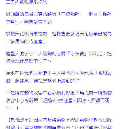
三天內拿雞鴨來換狗
貓頭鷹幼鳥掉出窩站路邊「不停鞠躬」 網友：鞠躬
求幫忙，無奈語言不通
學校天花板傳來怪聲 經檢查後發現天花板早已成為
「貓馬麻的待產室」
體型大膽子小！大黑狗叼心愛「小被被」趴趴走：這
樣我就什麼都不怕了～
淹水不怕我們去衝浪！主人帶毛孩在淹水區「乘風破
浪」超神氣：偶就是整條街最靚的仔
不是所有動物收容中心都順利撤退！烏克蘭一所動物
收容中心被發現「超過300隻汪星人因無人照顧而死
亡」！
【烏俄戰爭】因來不及將動物園裡的動物全數救出躲
避戰爭，烏克蘭動物園無奈表示：牠們只能接受安樂