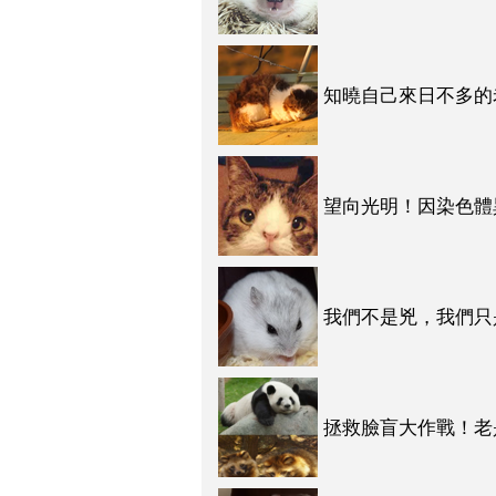
知曉自己來日不多的
望向光明！因染色體
我們不是兇，我們只是
活得精彩！
拯救臉盲大作戰！老
吧！