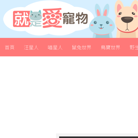
首頁
汪星人
喵星人
鼠兔世界
鳥寶世界
野