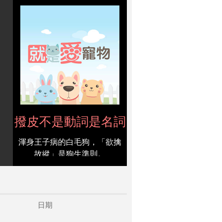
撥皮不是動詞是名詞
渾身王子病的白毛狗，「欲擒
故縱」是狗生準則。
日期