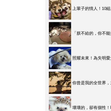
上輩子的情人！10
「朕不給的，你不能
照耀未來！為失明愛
你曾是我的全世界，
撞
壞壞的，卻有個性！
反酒駕