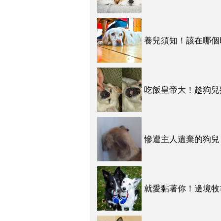
養兒須知！該在哪個
吧！
吃飯皇帝大！趁狗兒
由你來守護！
慘遭主人遺棄的狗兒
人！
就愛黏著你！邊境牧