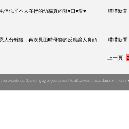
毛但似乎不太在行的幼貓真的敲♥口♥愛♥
喵喵新聞
恩人分離後，再次見面時母獅的反應讓人鼻頭
喵喵新聞
上一頁
ser experience. By clicking agree you consent to all cookies in accordance with our
Co