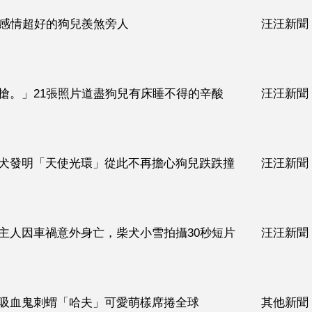
組感情超好的狗兒羨煞旁人
汪汪新聞
搶。」21張照片道盡狗兒有床睡不得的辛酸
汪汪新聞
犬發明「天使光環」從此不再擔心狗兒跌跌撞
汪汪新聞
主人因車禍意外身亡，柴犬小雪拍攝30秒短片
汪汪新聞
吸血鬼刺蝟「哈夫」可愛萌樣席捲全球
其他新聞