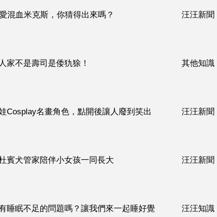
可愛混血米克斯，你猜得出來嗎？
汪汪新聞
人家不是壽司是倭犰狳！
其他知識
Cosplay名畫角色，點開後讓人廢到笑出
汪汪新聞
杜賓犬管家陪伴小女孩一同長大
汪汪新聞
有睡眠不足的問題嗎？讓我們來一起睡好覺
汪汪知識