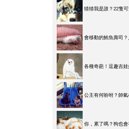
猜猜我是誰？22隻
會移動的鮪魚壽司？
各種奇葩！逗趣吉娃娃
公主有何吩咐？帥氣
來！
你，累了嗎？狗也會