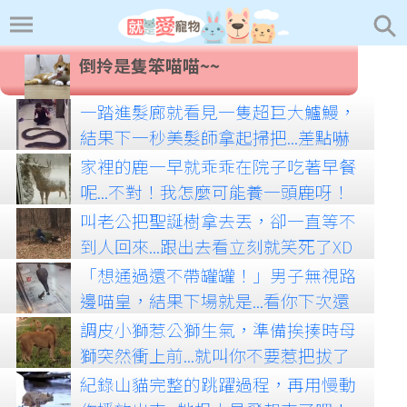
倒拎是隻笨喵喵~~
一踏進髮廊就看見一隻超巨大鱸鰻，
結果下一秒美髮師拿起掃把...差點嚇
死人啦！！！
家裡的鹿一早就乖乖在院子吃著早餐
呢...不對！我怎麼可能養一頭鹿呀！
叫老公把聖誕樹拿去丟，卻一直等不
到人回來...跟出去看立刻就笑死了XD
「想通過還不帶罐罐！」男子無視路
邊喵皇，結果下場就是...看你下次還
敢不敢！
調皮小獅惹公獅生氣，準備挨揍時母
獅突然衝上前...就叫你不要惹把拔了
齁！
紀錄山貓完整的跳躍過程，再用慢動