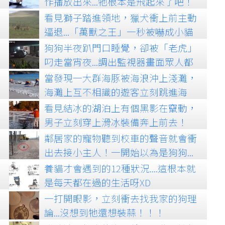
作播放出來...牠根本是飛起來了吧！
看見獅子踏進領地，獵犬衝上前主動
逼退...「萬獸之王」一秒被嚇成小貓
咪！
狗狗半夜趴門口睡覺，卻被「老虎」
叼走當宵夜...調出監視器畫面眾人都
傻眼了！
當發現一大群海豚被海浪沖上淺灘，
海灘上互不相識的遊客立刻跳進海
裡...這會面太美了！
看見結冰的湖泊上有個黑影在竄動，
男子立刻穿上滑冰裝備奔上前去！
鄰居家的寵物聽到校車的聲音就會衝
出去接小主人！一開始以為是狗狗...
一看就笑出來了！
養貓才會遇到的12種狀況....這根本就
是每天都在過的生活呀XD
一打開眼影，立刻衝去找我家的狗理
論...沒想到牠還想裝蒜！！！