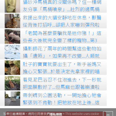
貓砂沖馬桶真的沒關係嗎？住一樓網
友分享「馬桶噴泉」...壯烈的通馬桶
畫面真的太可怕了！
救援出來的大貓安靜地在休息，獸醫
從背後打招呼...卻把人家嚇到彈飛啦
XD
「老闆為甚麼要騙我是迷你豬！」這
些長大後就完全變了樣的寵物...第3
隻真的差太多了XD
攝影師花了兩年的時間幫這些動物拍
攝「遺照」，如果再不改變...人類就
會是殺害牠們的兇手
肚子的寶寶就要出生了，新手爸媽又
擔心又緊張...於是決定先拿家裡的喵
皇來練習XD
看見泥巴浴忍不住泡進去，下一秒就
把面膜敷好了...但馬麻也跟著崩潰啦
XD
帶刺蝟到公園活動，一開始擔心牠會
緊張到不肯動！把牠放在地上後...這
根本小狗吧XD
如果您繼續閱讀，視同您同意我們
。This website uses cookie
隱私條款
同