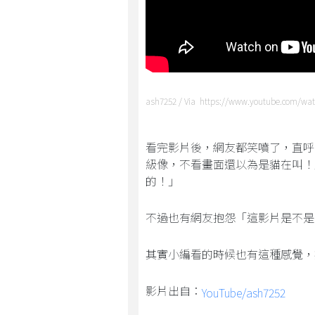
ash7252 / Via https://www.youtube.com/wa
看完影片後，網友都笑噴了，直呼
級像，不看畫面還以為是貓在叫！
的！」
不過也有網友抱怨「這影片是不是
其實小編看的時候也有這種感覺，
影片出自：
YouTube/ash7252