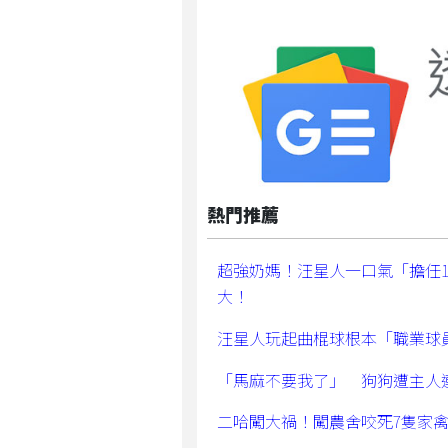
熱門推薦
超強奶媽！汪星人一口氣「擔任
大！
汪星人玩起曲棍球根本「職業球
「馬麻不要我了」 狗狗遭主人
二哈闖大禍！闖農舍咬死7隻家