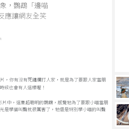
象，鸚鵡「邊喵
喵反應讓網友全笑
樂
片，你有沒有死纏爛打人家，就是為了要跟人家當朋
時候也會有人這樣喔！
片，影片中，這隻超聰明的鸚鵡，感覺牠為了要跟小喵當朋
光是學貓叫聲就很厲害了，牠還是特別學小喵的叫聲