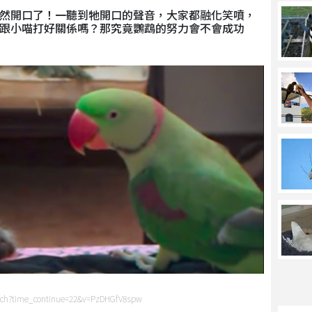
然開口了！一聽到牠開口的聲音，大家都融化笑噴，
跟小喵打好關係嗎？那究竟鸚鵡的努力會不會成功
tch?time_continue=22&v=PzDHGfV8spw