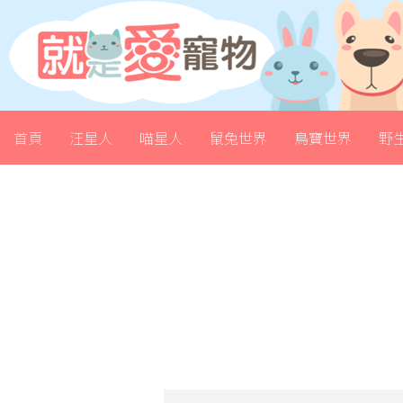
首頁
汪星人
喵星人
鼠兔世界
鳥寶世界
野