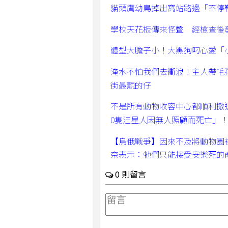
貓頭鷹幼鳥掉出窩站路邊「不停
學校天花板傳來怪聲 經檢查後
體型大膽子小！大黑狗叼心愛「
淹水不怕我們去衝浪！主人帶毛
街最靚的仔
不是所有動物收容中心都順利撤
0隻汪星人因無人照顧而死亡」
【烏俄戰爭】因來不及將動物園
奈表示：牠們只能接受安樂死的