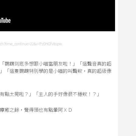
tch?time_continue=22&v=PzDHGfV8spw
「鸚鵡到底多想跟小喵當朋友啦！」「這聲音真的超
」「這隻鸚鵡特別學的是小喵的叫聲欸，真的超級像
有點太晃啦？」「主人的手好像很不穩欸！？」
療癒之餘，覺得頭也有點暈阿ＸＤ