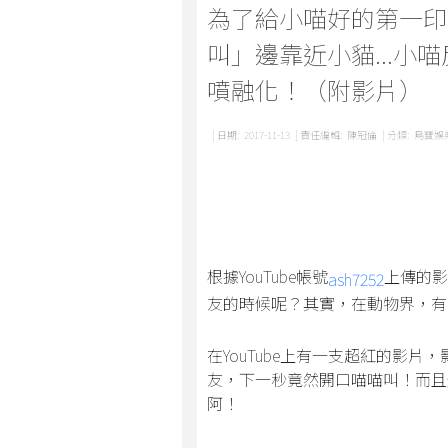
為了給小喵好的第一印
叫」邊靠近小貓...小
噴融化！（附影片）
| 日期:
2017-11-13
| 責任編輯:
陳冠倫
| 分類:
鳥寶娛
根據YouTube帳號
上傳的影
ash7252
友的時候呢？其實，在動物界，有
在YouTube上有一支超紅的影
友，下一秒竟然開口喵喵叫！而且
阿！