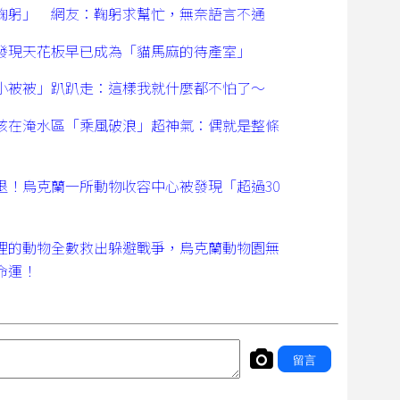
鞠躬」 網友：鞠躬求幫忙，無奈語言不通
發現天花板早已成為「貓馬麻的待產室」
小被被」趴趴走：這樣我就什麼都不怕了～
孩在淹水區「乘風破浪」超神氣：偶就是整條
退！烏克蘭一所動物收容中心被發現「超過30
！
裡的動物全數救出躲避戰爭，烏克蘭動物園無
命運！