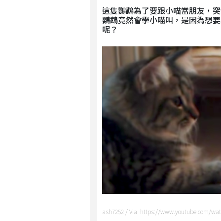
這隻鸚鵡為了要跟小喵當朋友，突
鸚鵡竟然會學小喵叫，是因為想要
呢？
ash7252 / Via https://www.youtube.com/wa