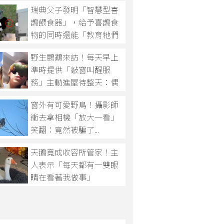
瑞典父子發明「智慧型喜
唱」？
鵲餵食器」，給予喜鵲食
物的同時還能「教育牠們
順手撿垃圾的美德」？
野生鸚鵡來訪！每天早上
準時提供「敲窗叫醒服
務」主動進屋待整天：偶
又來了～
窗外有可愛野鳥！攝影師
衝去拿相機「放大一看」
笑翻：竟然被騙了...
天鵝竟成收容所管家！主
人表示「每天都有一雙眼
睛在看著我做事」