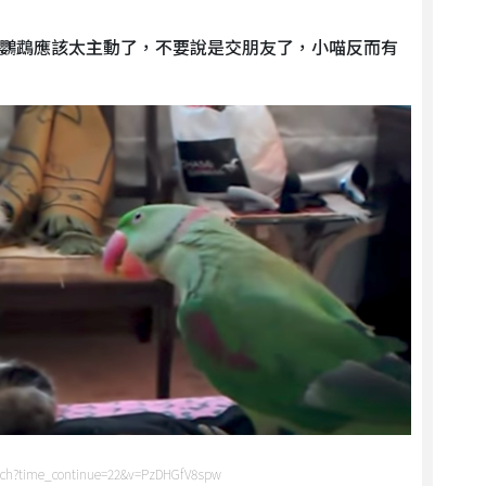
鸚鵡應該太主動了，不要說是交朋友了，小喵反而有
tch?time_continue=22&v=PzDHGfV8spw