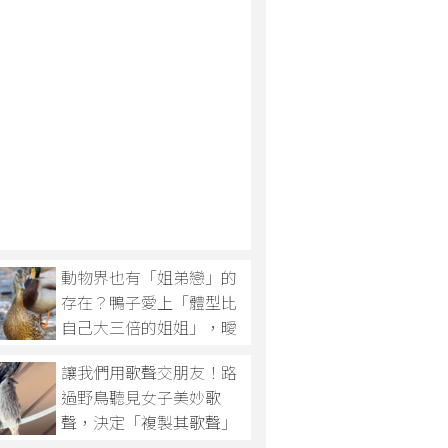
動物界也有「姐弟戀」的
存在？鴨子愛上「體型比
自己大三倍的姐姐」，曖
昧眼神令網友笑翻天！
讓我們用歌聲交朋友！路
過野鳥聽見女子美妙歌
聲，決定「複製其歌聲」
與女子來個「情歌對