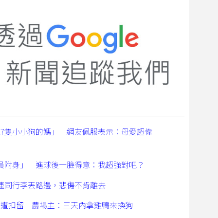
17隻小小狗的媽」 網友佩服表示：母愛超偉
員附身」 進球後一臉得意：我超強對吧？
連同行李丟路邊，悲傷不肯離去
禽遭扣留 農場主：三天內拿雞鴨來換狗