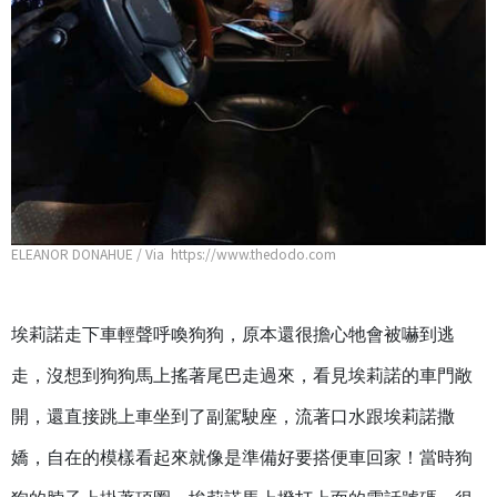
ELEANOR DONAHUE / Via https://www.thedodo.com
埃莉諾走下車輕聲呼喚狗狗，原本還很擔心牠會被嚇到逃
走，沒想到狗狗馬上搖著尾巴走過來，看見埃莉諾的車門敞
開，還直接跳上車坐到了副駕駛座，流著口水跟埃莉諾撒
嬌，自在的模樣看起來就像是準備好要搭便車回家！當時狗