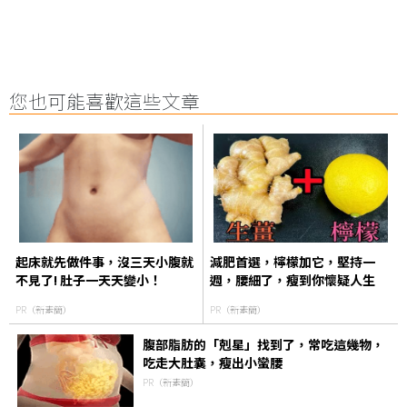
您也可能喜歡這些文章
起床就先做件事，沒三天小腹就
減肥首選，檸檬加它，堅持一
不見了! 肚子一天天變小！
週，腰細了，瘦到你懷疑人生
PR（新素簡）
PR（新素簡）
腹部脂肪的「剋星」找到了，常吃這幾物，
吃走大肚囊，瘦出小蠻腰
PR（新素簡）