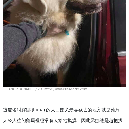
ELEANOR DONAHUE / Via https://www.thedodo.com
這隻名叫露娜 (Luna) 的大白熊犬最喜歡去的地方就是藥局，
人來人往的藥局裡經常有人給牠摸摸，因此露娜總是趁把拔