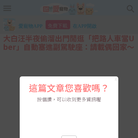
免費下載
愛寵物APP
在APP開啟
大白汪半夜偷溜出門閒逛「把路人車當U
ber」自動塞進副駕駛座：請載偶回家～
X
這篇文章您喜歡嗎？
按個讚，可以收到更多資訊喔