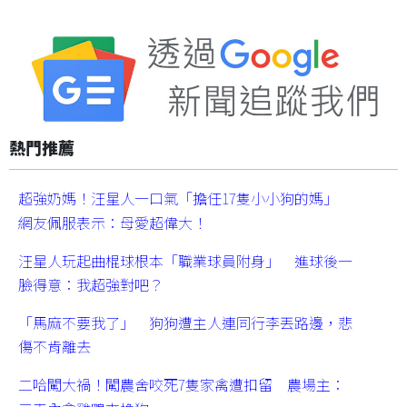
熱門推薦
超強奶媽！汪星人一口氣「擔任17隻小小狗的媽」
網友佩服表示：母愛超偉大！
汪星人玩起曲棍球根本「職業球員附身」 進球後一
臉得意：我超強對吧？
「馬麻不要我了」 狗狗遭主人連同行李丟路邊，悲
傷不肯離去
二哈闖大禍！闖農舍咬死7隻家禽遭扣留 農場主：