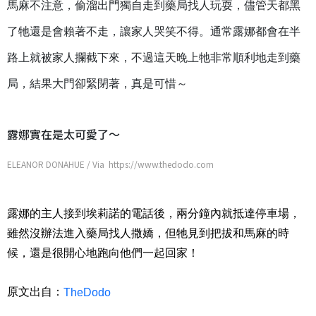
馬麻不注意，偷溜出門獨自走到藥局找人玩耍，儘管天都黑
了牠還是會賴著不走，讓家人哭笑不得。通常露娜都會在半
路上就被家人攔截下來，不過這天晚上牠非常順利地走到藥
局，結果大門卻緊閉著，真是可惜～
露娜實在是太可愛了～
ELEANOR DONAHUE / Via https://www.thedodo.com
露娜的主人接到埃莉諾的電話後，兩分鐘內就抵達停車場，
雖然沒辦法進入藥局找人撒嬌，但牠見到把拔和馬麻的時
候，還是很開心地跑向他們一起回家！
原文出自：
TheDodo