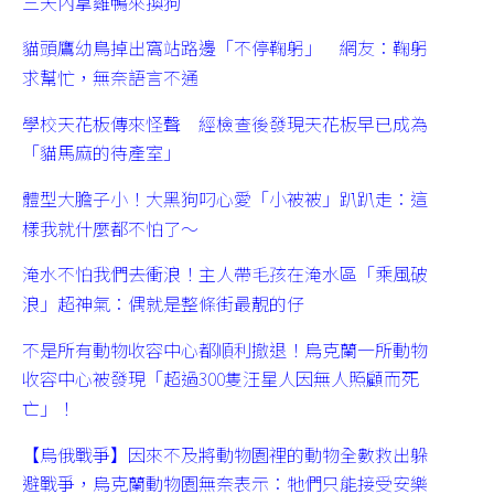
三天內拿雞鴨來換狗
貓頭鷹幼鳥掉出窩站路邊「不停鞠躬」 網友：鞠躬
求幫忙，無奈語言不通
學校天花板傳來怪聲 經檢查後發現天花板早已成為
「貓馬麻的待產室」
體型大膽子小！大黑狗叼心愛「小被被」趴趴走：這
樣我就什麼都不怕了～
淹水不怕我們去衝浪！主人帶毛孩在淹水區「乘風破
浪」超神氣：偶就是整條街最靚的仔
不是所有動物收容中心都順利撤退！烏克蘭一所動物
收容中心被發現「超過300隻汪星人因無人照顧而死
亡」！
【烏俄戰爭】因來不及將動物園裡的動物全數救出躲
避戰爭，烏克蘭動物園無奈表示：牠們只能接受安樂