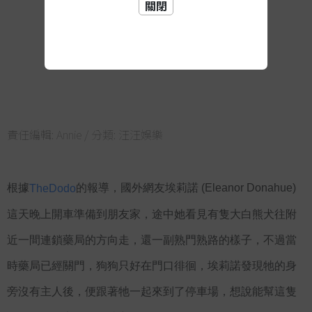
關閉
責任編輯:
Annie
/ 分類:
汪汪娛樂
根據
的報導，國外網友埃莉諾 (Eleanor Donahue) 
TheDodo
這天晚上開車準備到朋友家，途中她看見有隻大白熊犬往附
近一間連鎖藥局的方向走，還一副熟門熟路的樣子，不過當
時藥局已經關門，狗狗只好在門口徘徊，埃莉諾發現牠的身
旁沒有主人後，便跟著牠一起來到了停車場，想說能幫這隻