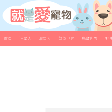
首頁
汪星人
喵星人
鼠兔世界
鳥寶世界
野