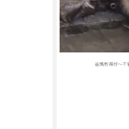
爸媽教得好～不管