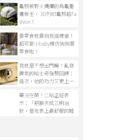
龜殼被野火燒爛的烏龜重
獲新生， 3D列印龜殼超Fa
shion！
要零食就要向我這樣做！
超可愛小baby模仿狗狗要
零食啦！
我就是不想出門嘛！亂發
脾氣的哈士奇強勢回歸：
這次，他的功力又更上一
層樓了！
哥沒在鬧！二哈正經表
示：「把臉夾成三明治
狀，是地表上最舒服的睡
法..zZz」