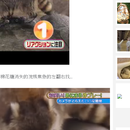
棉花糖消失的浣熊焦急的左翻右找...