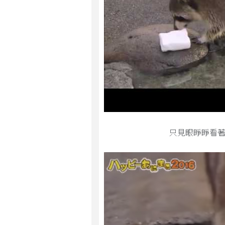
只見眼睜睜看著