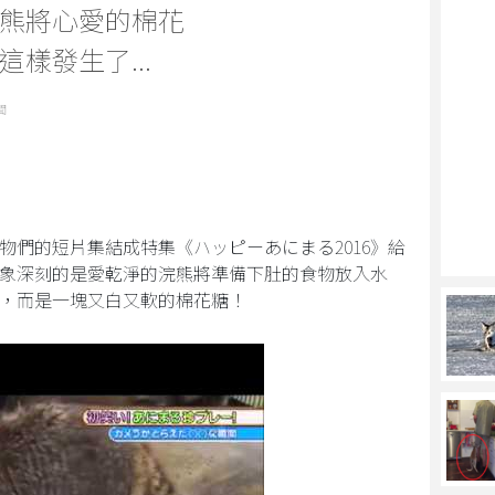
熊將心愛的棉花
樣發生了...
聞
物們的短片集結成特集《ハッピーあにまる2016》給
象深刻的是愛乾淨的浣熊將準備下肚的食物放入水
，而是一塊又白又軟的棉花糖！