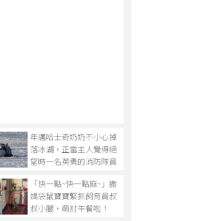
年邁哈士奇奶奶不小心掉
落冰湖，正當主人覺得絕
望時一名英勇的消防隊員
撲通一聲跳入水中...
「快一點~快一點麻~」撒
嬌袋鼠寶寶緊抓飼育員叔
叔小腿，萌討午餐啦！