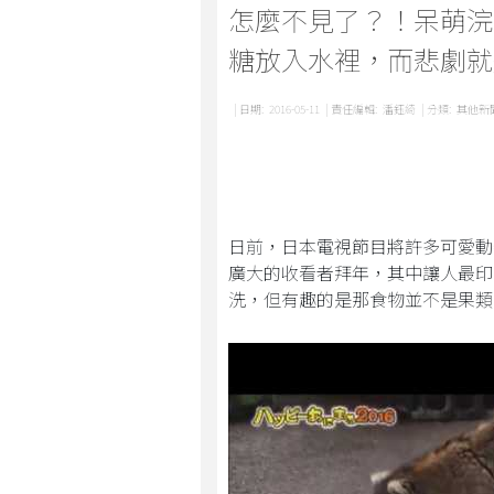
怎麼不見了？！呆萌浣
糖放入水裡，而悲劇就這
| 日期:
2016-05-11
| 責任編輯:
潘鈺綺
| 分類:
其他新
日前，日本電視節目將許多可愛動
廣大的收看者拜年，其中讓人最印
洗，但有趣的是那食物並不是果類