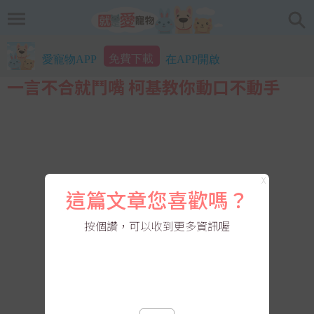
免費下載
愛寵物APP
在APP開啟
一言不合就鬥嘴 柯基教你動口不動手
X
這篇文章您喜歡嗎？
按個讚，可以收到更多資訊喔