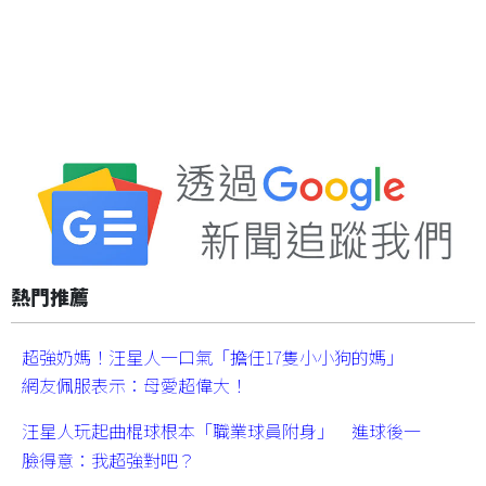
熱門推薦
超強奶媽！汪星人一口氣「擔任17隻小小狗的媽」
網友佩服表示：母愛超偉大！
汪星人玩起曲棍球根本「職業球員附身」 進球後一
臉得意：我超強對吧？