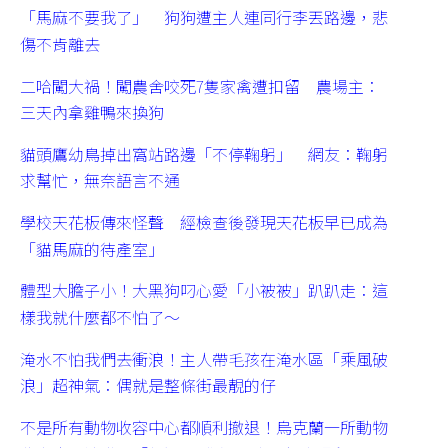
「馬麻不要我了」 狗狗遭主人連同行李丟路邊，悲
傷不肯離去
二哈闖大禍！闖農舍咬死7隻家禽遭扣留 農場主：
三天內拿雞鴨來換狗
貓頭鷹幼鳥掉出窩站路邊「不停鞠躬」 網友：鞠躬
求幫忙，無奈語言不通
學校天花板傳來怪聲 經檢查後發現天花板早已成為
「貓馬麻的待產室」
體型大膽子小！大黑狗叼心愛「小被被」趴趴走：這
樣我就什麼都不怕了～
淹水不怕我們去衝浪！主人帶毛孩在淹水區「乘風破
浪」超神氣：偶就是整條街最靚的仔
不是所有動物收容中心都順利撤退！烏克蘭一所動物