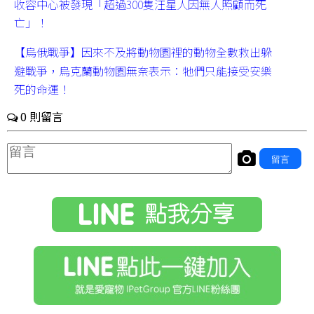
收容中心被發現「超過300隻汪星人因無人照顧而死
亡」！
【烏俄戰爭】因來不及將動物園裡的動物全數救出躲
避戰爭，烏克蘭動物園無奈表示：牠們只能接受安樂
死的命運！