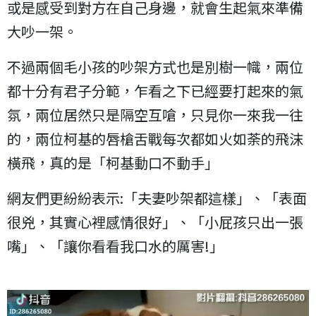
或是感受到對方在自己身邊，就會生起氣來準備
大吵一架。
不過兩個毛小孩的吵架方式也是別樹一幟，兩位
都十分有君子分範，乍看之下已經要打起來的氣
氛，兩位居然只是隔空互嗆，只見你一來我一往
的，兩位柯基的唇槍舌戰每次都如火如荼的飛沫
橫飛，真的是「柯基動口不動手」
網友們更紛紛表示:「夫妻吵架都這樣」、「表面
很兇，其實心裡感情很好」、「小屁孩只出一張
嘴」、「讓你看看我口水的厲害!」