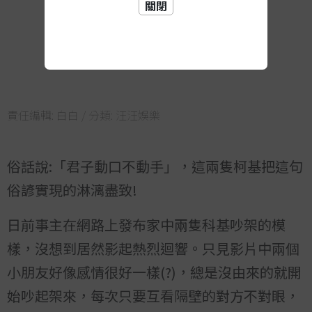
關閉
責任編輯:
白白
/ 分類:
汪汪娛樂
俗話說:「君子動口不動手」，這兩隻柯基把這句
俗諺實現的淋漓盡致!
日前事主在網路上發布家中兩隻科基吵架的模
樣，沒想到居然影起熱烈迴響。只見影片中兩個
小朋友好像感情很好一樣(?)，總是沒由來的就開
始吵起架來，每次只要互看隔壁的對方不對眼，