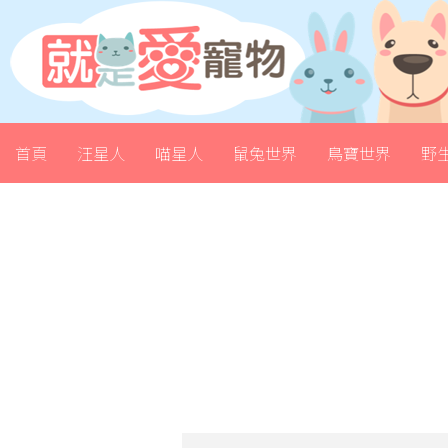
首頁
汪星人
喵星人
鼠兔世界
鳥寶世界
野