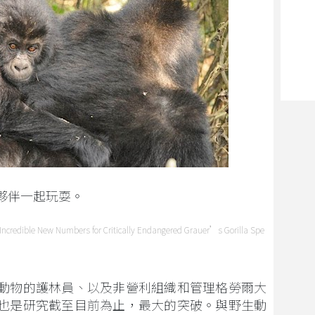
夥伴一起玩耍。
dible New Numbers for Critically Endangered Grauer’s Gorilla Spe
動物的護林員、以及非營利組織和管理格勞爾大
也是研究截至目前為止，最大的突破。與野生動