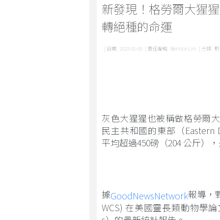
新發現！格勞爾大猩猩
轉絕種的命運
| 日期:
2022-01-05
| 責任編輯:
Bernice Lim
| 分類:
野
灰色大猩猩也被稱做格勞爾大猩猩 (Go
民主共和國的東部（Eastern Dem
平均超過450磅（204 公斤
據
報導，野生
GoodNewsNetwork
WCS) 在美國靈長類動物學論文中
s）的最新統計報告。