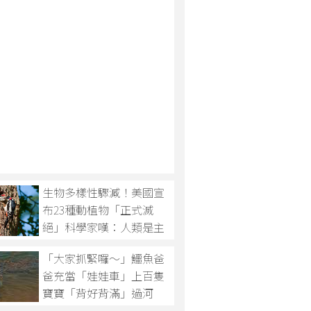
生物多樣性驟減！美國宣
布23種動植物「正式滅
絕」科學家嘆：人類是主
因
「大家抓緊囉～」鱷魚爸
爸充當「娃娃車」上百隻
寶寶「背好背滿」過河