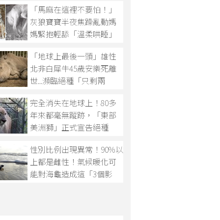
「馬麻在這裡不要怕！」
灰狼寶寶半夜焦躁亂動媽
媽緊抱輕舔「溫柔哄睡」
超溫馨
「地球上最後一頭」雄性
北非白犀牛45歲安樂死離
世...瀕臨絕種「只剩兩
隻」！
完全消失在地球上！80多
年來都毫無蹤跡，「東部
美洲獅」正式宣告絕種
性別比例出現異常！90%以
上都是雌性！氣候暖化可
能對海龜造成這「3個影
響」