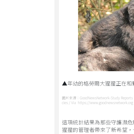
▲年幼的格勞爾大猩猩正在和
圖片來源：GoodNewsNetwork-Study Reports Incre
cies / Via https://www.goodnewsnetwork.org
這項統計結果為那些守護瀕危
猩猩的管理者帶來了新希望，