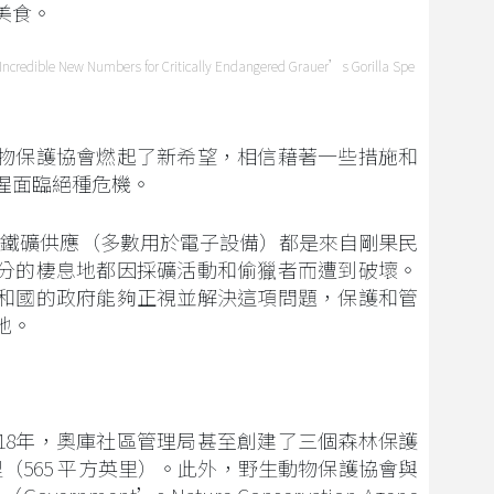
美食。
dible New Numbers for Critically Endangered Grauer’s Gorilla Spe
物保護協會燃起了新希望，相信藉著一些措施和
猩面臨絕種危機。
鈳鉭鐵礦供應（多數用於電子設備）都是來自剛果民
分的棲息地都因採礦活動和偷獵者而遭到破壞。
和國的政府能夠正視並解決這項問題，保護和管
地。
018年，奧庫社區管理局甚至創建了三個森林保護
公里（565 平方英里）。此外，野生動物保護協會與