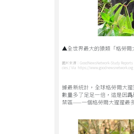
▲全世界最大的猿類「格勞爾
圖片來源：GoodNewsNetwork-Study Reports Incre
cies / Via https://www.goodnewsnetwork.org
據最新統計，全球格勞爾大猩猩
數量多了足足一倍，這是因爲
禁區——一個格勞爾大猩猩最