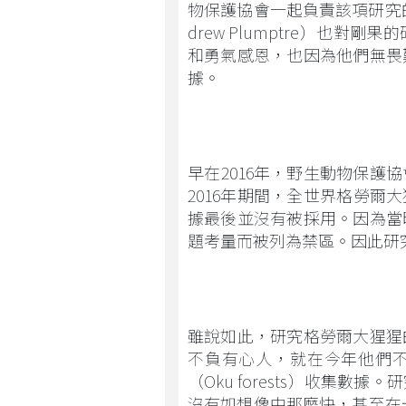
物保護協會一起負責該項研究的
drew Plumptre）也
和勇氣感恩，也因為他們無畏
據。
早在2016年，野生動物保護
2016年期間，全世界格勞爾
據最後並沒有被採用。因為當
題考量而被列為禁區。因此研
雖說如此，研究格勞爾大猩猩
不負有心人，就在今年他們
（Oku forests）收集
沒有如想像中那麼快，甚至在卡胡茲