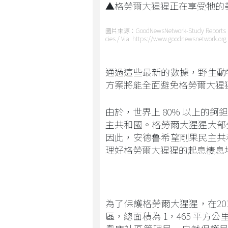
▲格勞爾大猩猩正在享受牠的
圖片來源：GoodNewsNetwork-Study Reports Incre
cies / Via https://www.goodnewsnetwork.org
通過這些最新的數據，野生動
方案將能全面避免格勞爾大猩
由於，世界上 80% 以上的
主共和國。格勞爾大猩猩大部
因此，安德鲁希望剛果民主共
理好格勞爾大猩猩的起息棲息
為了保護格勞爾大猩猩，在2
區，總面積為 1，465 平方