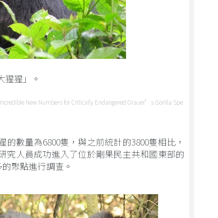
大猩猩」。
dible New Numbers for Critically Endangered Grauer’s Gorilla Spe
的數量為6800隻，與之前統計的3800隻相比，
研究人員成功進入了位於剛果民主共和國東部的
多的聚點進行調查。