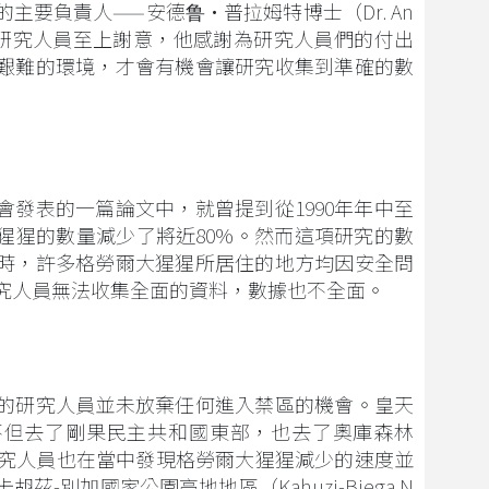
主要負責人——安德鲁·普拉姆特博士（Dr. An
對剛果的研究人員至上謝意，他感謝為研究人員們的付出
艱難的環境，才會有機會讓研究收集到準確的數
協會發表的一篇論文中，就曾提到從1990年年中至
大猩猩的數量減少了將近80%。然而這項研究的數
時，許多格勞爾大猩猩所居住的地方均因安全問
究人員無法收集全面的資料，數據也不全面。
的研究人員並未放棄任何進入禁區的機會。皇天
不但去了剛果民主共和國東部，也去了奧庫森林
數據。研究人員也在當中發現格勞爾大猩猩減少的速度並
-別加國家公園高地地區（Kahuzi-Biega N