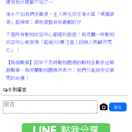
樣我就什麼都不怕了～
淹水不怕我們去衝浪！主人帶毛孩在淹水區「乘風破
浪」超神氣：偶就是整條街最靚的仔
不是所有動物收容中心都順利撤退！烏克蘭一所動物
收容中心被發現「超過300隻汪星人因無人照顧而死
亡」！
【烏俄戰爭】因來不及將動物園裡的動物全數救出躲
避戰爭，烏克蘭動物園無奈表示：牠們只能接受安樂
死的命運！