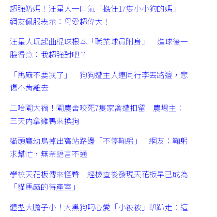
超強奶媽！汪星人一口氣「擔任17隻小小狗的媽」
網友佩服表示：母愛超偉大！
汪星人玩起曲棍球根本「職業球員附身」 進球後一
臉得意：我超強對吧？
「馬麻不要我了」 狗狗遭主人連同行李丟路邊，悲
傷不肯離去
二哈闖大禍！闖農舍咬死7隻家禽遭扣留 農場主：
三天內拿雞鴨來換狗
貓頭鷹幼鳥掉出窩站路邊「不停鞠躬」 網友：鞠躬
求幫忙，無奈語言不通
學校天花板傳來怪聲 經檢查後發現天花板早已成為
「貓馬麻的待產室」
體型大膽子小！大黑狗叼心愛「小被被」趴趴走：這