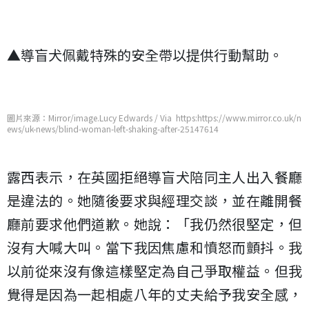
▲導盲犬佩戴特殊的安全帶以提供行動幫助。
圖片來源：Mirror/image.Lucy Edwards / Via https:https://www.mirror.co.uk/n
ews/uk-news/blind-woman-left-shaking-after-25147614
露西表示，在英國拒絕導盲犬陪同主人出入餐廳
是違法的。她隨後要求與經理交談，並在離開餐
廳前要求他們道歉。她說：「我仍然很堅定，但
沒有大喊大叫。當下我因焦慮和憤怒而顫抖。我
以前從來沒有像這樣堅定為自己爭取權益。但我
覺得是因為一起相處八年的丈夫給予我安全感，