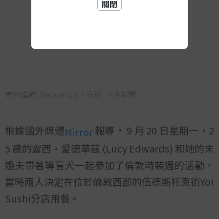
關閉
責任編輯:
Bernice Lim
/ 分類:
汪汪新聞
根據國外媒體
報導， 9 月 20 日星期一，2
Mirror
5 歲的露西·愛德華茲 (Lucy Edwards) 和她的未
婚夫帶著導盲犬一起參加了倫敦時裝週的活動，
當時兩人決定在位於倫敦西部的伍德斯托克街Yo!
Sushi分店用餐。