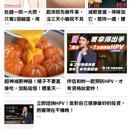
肚腩一抓一大把，
起床就先做件事，
減肥首選，檸檬加
只需1個雞蛋，用
沒三天小腹就不見
它，堅持一週，腰
PR
PR
PR
一個瘦一個
了! 肚子一天天變
細了，瘦到你懷疑
小！
人生
超神減肥神器！橘子不要直
伴侶和妳一起預防HPV，才
接吃，加點這個！體重天天
有資格說愛妳！
PR
PR
下降
立即諮詢HPV！是對自己健康最好的投資，
把握現在不嫌晚！
PR