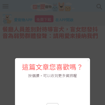
免費下載
愛寵物APP
在APP開啟
餐廳人員差別對待導盲犬，盲女怒發抖
音為弱勢群體發聲：請用愛來接納我們
X
這篇文章您喜歡嗎？
按個讚，可以收到更多資訊喔