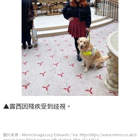
▲露西因殘疾受到歧視。
圖片來源：Mirror/image.Lucy Edwards / Via https:https://www.mirror.co.uk/n
ews/uk-news/blind-woman-left-shaking-after-25147614