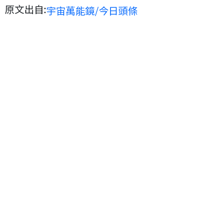
原文出自:
宇宙萬能鏡/今日頭條