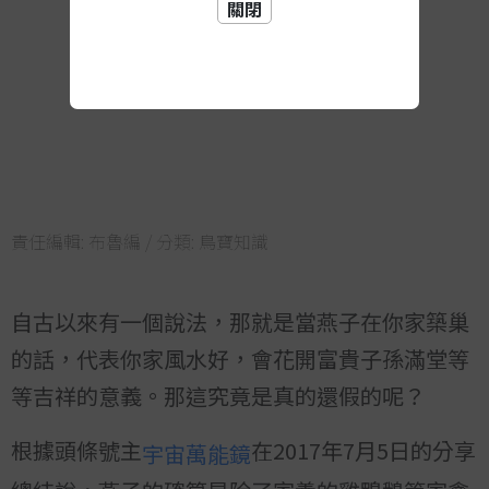
關閉
責任編輯:
布魯編
/ 分類:
鳥寶知識
自古以來有一個說法，那就是當燕子在你家築巢
的話，代表你家風水好，會花開富貴子孫滿堂等
等吉祥的意義。那這究竟是真的還假的呢？
根據頭條號主
在2017年7月5日的分享
宇宙萬能鏡