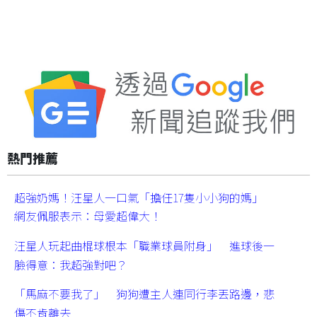
熱門推薦
超強奶媽！汪星人一口氣「擔任17隻小小狗的媽」
網友佩服表示：母愛超偉大！
汪星人玩起曲棍球根本「職業球員附身」 進球後一
臉得意：我超強對吧？
「馬麻不要我了」 狗狗遭主人連同行李丟路邊，悲
傷不肯離去