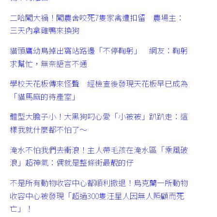
二哈闖大禍！闖農舍咬死7隻家禽遭扣留 農場主：
三天內拿雞鴨來換狗
貓頭鷹幼鳥掉出窩站路邊「不停鞠躬」 網友：鞠躬
求幫忙，無奈語言不通
學校天花板傳來怪聲 經檢查後發現天花板早已成為
「貓馬麻的待產室」
體型大膽子小！大黑狗叼心愛「小被被」趴趴走：這
樣我就什麼都不怕了～
淹水不怕我們去衝浪！主人帶毛孩在淹水區「乘風破
浪」超神氣：偶就是整條街最靚的仔
不是所有動物收容中心都順利撤退！烏克蘭一所動物
收容中心被發現「超過300隻汪星人因無人照顧而死
亡」！