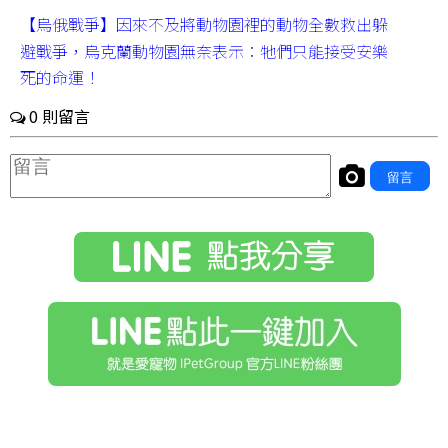
【烏俄戰爭】因來不及將動物園裡的動物全數救出躲
避戰爭，烏克蘭動物園無奈表示：牠們只能接受安樂
死的命運！