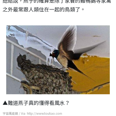
總結說，燕子的確算是除了家養的雞鴨鵝等家禽
之外最常跟人類住在一起的鳥類了。
▲難道燕子真的懂得看風水？
宇宙萬能鏡 / Via http://www.toutiao.com