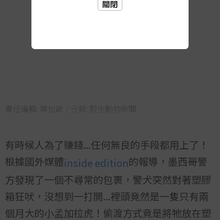
關閉
責任編輯:
葉怡箴
/ 分類:
野生動物新聞
有時候人為了賺錢...任何無良的手段都用上了！
根據國外媒體
的報導，墨西哥警
inside edition
方發現了一個不尋常的包裹，警犬突然對著塑膠
箱狂吠，沒想到一打開...裡頭竟然是一隻只有兩
個月大的小孟加拉虎！偷渡方式竟是將牠放在塑