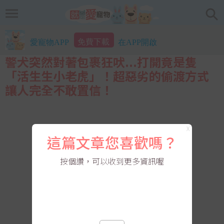
免費下載
愛寵物APP
在APP開啟
警犬突然對著包裹狂吠...打開竟是隻
「活生生小老虎」！超惡劣的偷渡方式
讓人完全不敢置信！
X
這篇文章您喜歡嗎？
按個讚，可以收到更多資訊喔