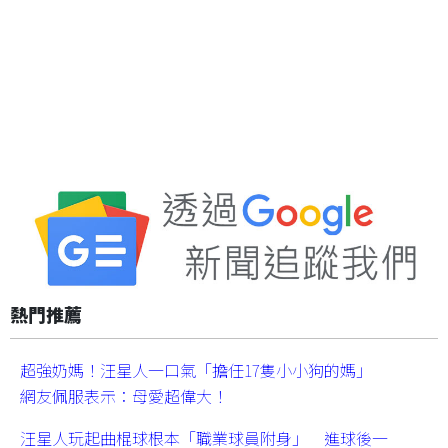
熱門推薦
超強奶媽！汪星人一口氣「擔任17隻小小狗的媽」
網友佩服表示：母愛超偉大！
汪星人玩起曲棍球根本「職業球員附身」 進球後一