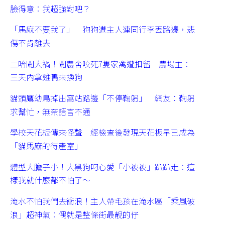
臉得意：我超強對吧？
「馬麻不要我了」 狗狗遭主人連同行李丟路邊，悲
傷不肯離去
二哈闖大禍！闖農舍咬死7隻家禽遭扣留 農場主：
三天內拿雞鴨來換狗
貓頭鷹幼鳥掉出窩站路邊「不停鞠躬」 網友：鞠躬
求幫忙，無奈語言不通
學校天花板傳來怪聲 經檢查後發現天花板早已成為
「貓馬麻的待產室」
體型大膽子小！大黑狗叼心愛「小被被」趴趴走：這
樣我就什麼都不怕了～
淹水不怕我們去衝浪！主人帶毛孩在淹水區「乘風破
浪」超神氣：偶就是整條街最靚的仔