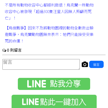
不是所有動物收容中心都順利撤退！烏克蘭一所動物
收容中心被發現「超過300隻汪星人因無人照顧而死
亡」！
【烏俄戰爭】因來不及將動物園裡的動物全數救出躲
避戰爭，烏克蘭動物園無奈表示：牠們只能接受安樂
死的命運！