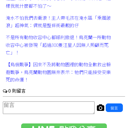
樣我就什麼都不怕了～
淹水不怕我們去衝浪！主人帶毛孩在淹水區「乘風破
浪」超神氣：偶就是整條街最靚的仔
不是所有動物收容中心都順利撤退！烏克蘭一所動物
收容中心被發現「超過300隻汪星人因無人照顧而死
亡」！
【烏俄戰爭】因來不及將動物園裡的動物全數救出躲
避戰爭，烏克蘭動物園無奈表示：牠們只能接受安樂
死的命運！