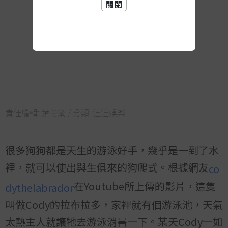
關閉
責任編輯:
葉怡箴
/ 分類:
汪汪娛樂
很多狗狗都是天生的游泳好手，幾乎是一到了水
裡，就可以使出與生俱來的狗爬式。根據網友
co
在Youtube所上傳的影片，這隻
dythelabrador
叫做Cody的拉布拉多，家裡就有個游泳池，天氣
太熱主人就讓牠去游泳消暑一下。某天Cody一如