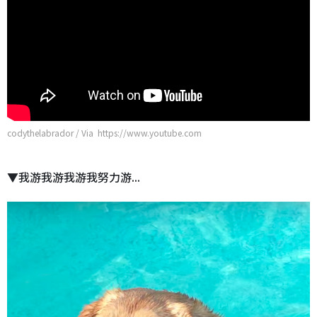
codythelabrador / Via https://www.youtube.com
▼我游我游我游我努力游...