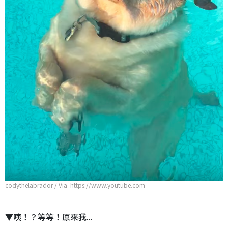
codythelabrador / Via https://www.youtube.com
▼咦！？等等！原來我...