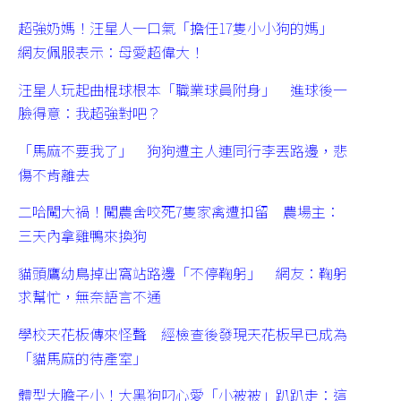
超強奶媽！汪星人一口氣「擔任17隻小小狗的媽」
網友佩服表示：母愛超偉大！
汪星人玩起曲棍球根本「職業球員附身」 進球後一
臉得意：我超強對吧？
「馬麻不要我了」 狗狗遭主人連同行李丟路邊，悲
傷不肯離去
二哈闖大禍！闖農舍咬死7隻家禽遭扣留 農場主：
三天內拿雞鴨來換狗
貓頭鷹幼鳥掉出窩站路邊「不停鞠躬」 網友：鞠躬
求幫忙，無奈語言不通
學校天花板傳來怪聲 經檢查後發現天花板早已成為
「貓馬麻的待產室」
體型大膽子小！大黑狗叼心愛「小被被」趴趴走：這