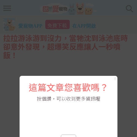
免費下載
愛寵物APP
在APP開啟
拉拉游泳游到沒力，當牠沈到泳池底時
卻意外發現，超爆笑反應讓人一秒噴
飯！
X
這篇文章您喜歡嗎？
按個讚，可以收到更多資訊喔