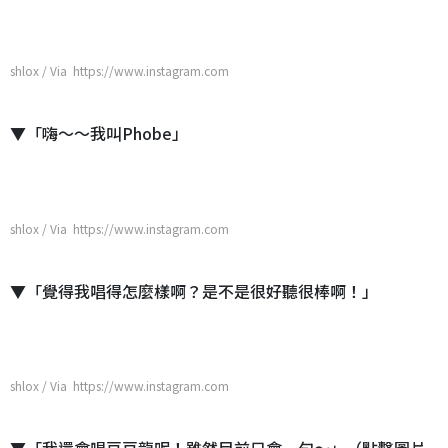
shlox / Via https://www.instagram.com
▼「嗨～～我叫Phobe」
shlox / Via https://www.instagram.com
▼「覺得我唱得怎麼樣啊？是不是很好聽很棒啊！」
shlox / Via https://www.instagram.com