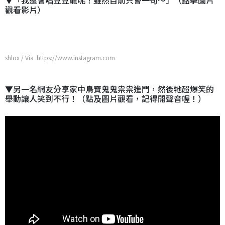
▼「我還會唱豆豆龍呢！雖然目前只會一句～」（點擊圖片
觀看影片）
shlox / Via https://www.instagram.com
▼另一名網友分享家中鳥寶鬼鬼祟祟進門，然後牠超爆笑的
舉動讓人笑到不行！（點及圖片觀看，記得開聲音喔！）