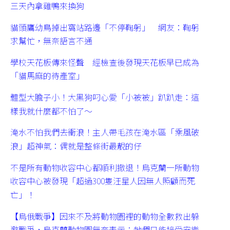
三天內拿雞鴨來換狗
貓頭鷹幼鳥掉出窩站路邊「不停鞠躬」 網友：鞠躬
求幫忙，無奈語言不通
學校天花板傳來怪聲 經檢查後發現天花板早已成為
「貓馬麻的待產室」
體型大膽子小！大黑狗叼心愛「小被被」趴趴走：這
樣我就什麼都不怕了～
淹水不怕我們去衝浪！主人帶毛孩在淹水區「乘風破
浪」超神氣：偶就是整條街最靚的仔
不是所有動物收容中心都順利撤退！烏克蘭一所動物
收容中心被發現「超過300隻汪星人因無人照顧而死
亡」！
【烏俄戰爭】因來不及將動物園裡的動物全數救出躲
避戰爭，烏克蘭動物園無奈表示：牠們只能接受安樂