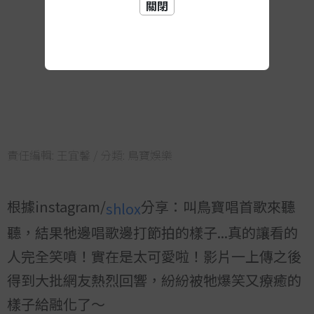
關閉
責任編輯:
王宜馨
/ 分類:
鳥寶娛樂
根據instagram/
分享：叫鳥寶唱首歌來聽
shlox
聽，結果牠邊唱歌邊打節拍的樣子...真的讓看的
人完全笑噴！實在是太可愛啦！影片一上傳之後
得到大批網友熱烈回響，紛紛被牠爆笑又療癒的
樣子給融化了～