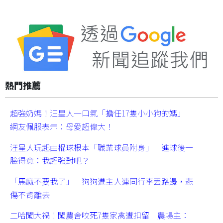
熱門推薦
超強奶媽！汪星人一口氣「擔任17隻小小狗的媽」
網友佩服表示：母愛超偉大！
汪星人玩起曲棍球根本「職業球員附身」 進球後一
臉得意：我超強對吧？
「馬麻不要我了」 狗狗遭主人連同行李丟路邊，悲
傷不肯離去
二哈闖大禍！闖農舍咬死7隻家禽遭扣留 農場主：