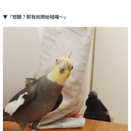
▼「想聽？那我就開始唱囉～」