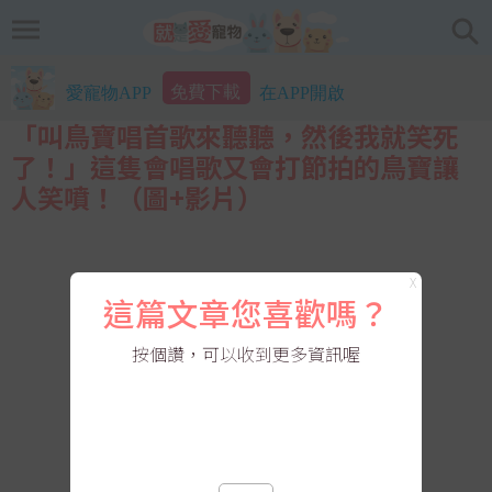
免費下載
愛寵物APP
在APP開啟
「叫鳥寶唱首歌來聽聽，然後我就笑死
了！」這隻會唱歌又會打節拍的鳥寶讓
人笑噴！（圖+影片）
X
這篇文章您喜歡嗎？
按個讚，可以收到更多資訊喔