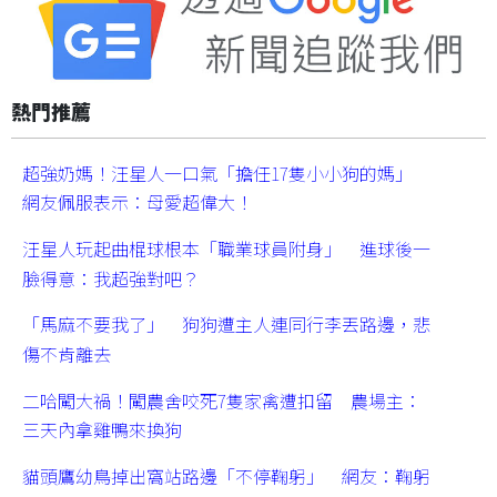
熱門推薦
超強奶媽！汪星人一口氣「擔任17隻小小狗的媽」
網友佩服表示：母愛超偉大！
汪星人玩起曲棍球根本「職業球員附身」 進球後一
臉得意：我超強對吧？
「馬麻不要我了」 狗狗遭主人連同行李丟路邊，悲
傷不肯離去
二哈闖大禍！闖農舍咬死7隻家禽遭扣留 農場主：
三天內拿雞鴨來換狗
貓頭鷹幼鳥掉出窩站路邊「不停鞠躬」 網友：鞠躬