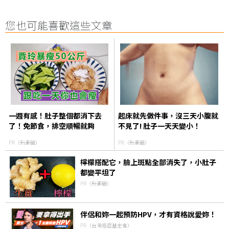
您也可能喜歡這些文章
一週有感！肚子整個都消下去
起床就先做件事，沒三天小腹就
了！免節食，排空順暢就夠
不見了! 肚子一天天變小！
PR（新素簡）
PR（新素簡）
檸檬搭配它，臉上斑點全部消失了，小肚子
都變平坦了
PR（新素簡）
伴侶和妳一起預防HPV，才有資格說愛妳！
PR（台灣癌症基金會）