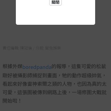
關閉
責任編輯:
陳冠倫
/ 分類:
鼠兔娛樂
根據外媒
的報導，這隻可愛的松鼠
boredpanda
剛好被攝影師捕捉到畫面，牠的動作超級帥氣，
看起來好像雷神索爾之類的人物，也因為真的太
可愛，這張圖被傳到網路上後，一場修圖大戰就
開始啦！