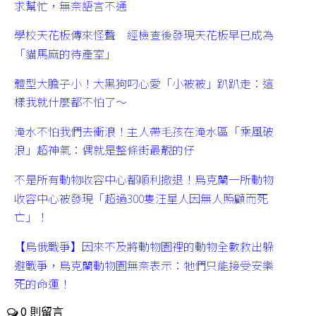
求幫忙，無奈語言不通
學校天花板傳來怪聲 經檢查後發現天花板早已成為
「貓馬麻的待產室」
體型大膽子小！大黑狗叼心愛「小被被」趴趴走：這
樣我就什麼都不怕了～
淹水不怕我們去衝浪！主人帶毛孩在淹水區「乘風破
浪」超神氣：偶就是整條街最靚的仔
不是所有動物收容中心都順利撤退！烏克蘭一所動物
收容中心被發現「超過300隻汪星人因無人照顧而死
亡」！
【烏俄戰爭】因來不及將動物園裡的動物全數救出躲
避戰爭，烏克蘭動物園無奈表示：牠們只能接受安樂
死的命運！