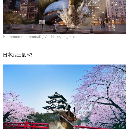
Mmmmmmmmmmmatt / Via http://imgur.com
日本武士鼠 <3