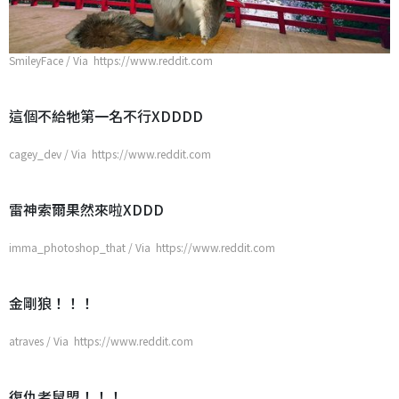
SmileyFace / Via https://www.reddit.com
這個不給牠第一名不行XDDDD
cagey_dev / Via https://www.reddit.com
雷神索爾果然來啦XDDD
imma_photoshop_that / Via https://www.reddit.com
金剛狼！！！
atraves / Via https://www.reddit.com
復仇者鼠盟！！！