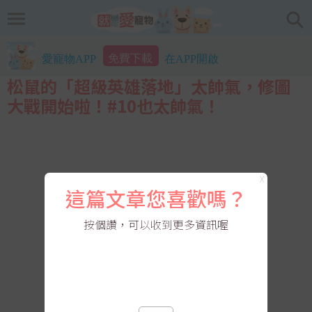
免費下載
愛寵物APP
在APP開啟
松鼠的「超級英雄落地」太帥氣，修圖
大戰開始啦！#10也太帥氣！
X
這篇文章您喜歡嗎？
按個讚，可以收到更多資訊喔