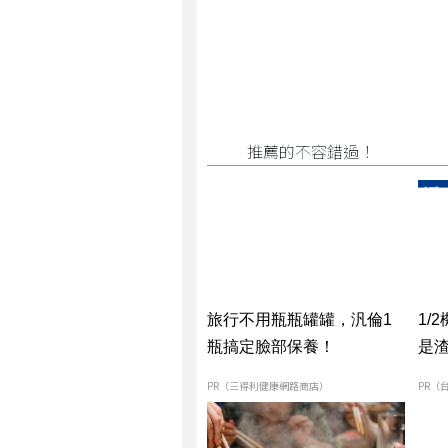
推薦的不容錯過！
旅行不用瓶瓶罐罐，汎倫1
1/
瓶搞定臉部保養！
是
PR（三得利健康網路商店）
PR（