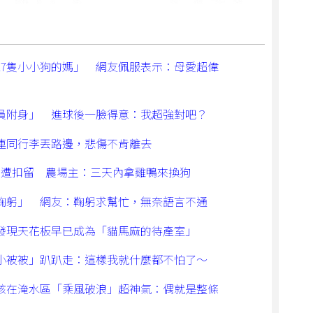
17隻小小狗的媽」 網友佩服表示：母愛超偉
員附身」 進球後一臉得意：我超強對吧？
連同行李丟路邊，悲傷不肯離去
禽遭扣留 農場主：三天內拿雞鴨來換狗
鞠躬」 網友：鞠躬求幫忙，無奈語言不通
發現天花板早已成為「貓馬麻的待產室」
小被被」趴趴走：這樣我就什麼都不怕了～
孩在淹水區「乘風破浪」超神氣：偶就是整條