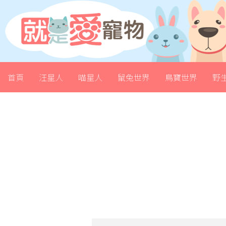
首頁
汪星人
喵星人
鼠兔世界
鳥寶世界
野