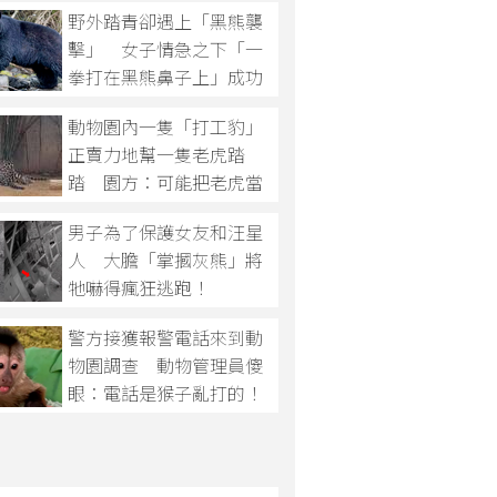
野外踏青卻遇上「黑熊襲
擊」 女子情急之下「一
拳打在黑熊鼻子上」成功
將其擊退！
動物園內一隻「打工豹」
正賣力地幫一隻老虎踏
踏 園方：可能把老虎當
媽媽
男子為了保護女友和汪星
人 大膽「掌摑灰熊」將
牠嚇得瘋狂逃跑！
警方接獲報警電話來到動
物園調查 動物管理員傻
眼：電話是猴子亂打的！