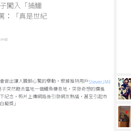
子闖入「捕鱷
怒罵：「真是世紀
物新聞
會做出讓人膽顫心驚的舉動，根據推特用戶
StevenJMil
男子突然跑去當地一個鱷魚棲息地，突發奇想的鑽進
下紀念，照片上傳網路後引發網友熱議，甚至引起市
白癡獎」