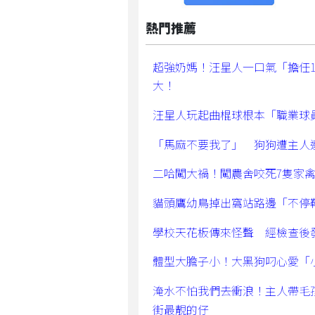
熱門推薦
超強奶媽！汪星人一口氣「擔任
大！
汪星人玩起曲棍球根本「職業球
「馬麻不要我了」 狗狗遭主人
二哈闖大禍！闖農舍咬死7隻家
貓頭鷹幼鳥掉出窩站路邊「不停
學校天花板傳來怪聲 經檢查後
體型大膽子小！大黑狗叼心愛「
淹水不怕我們去衝浪！主人帶毛
街最靚的仔