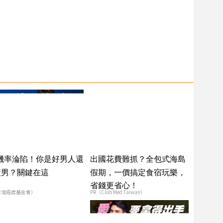
2機率淪陷！你是好男人還
出國花費難抓？全包式海島
渣男？關鍵在這
假期，一價搞定食宿玩樂，
省錢更省心！
台灣癌症基金會）
PR（Club Med Taiwan）