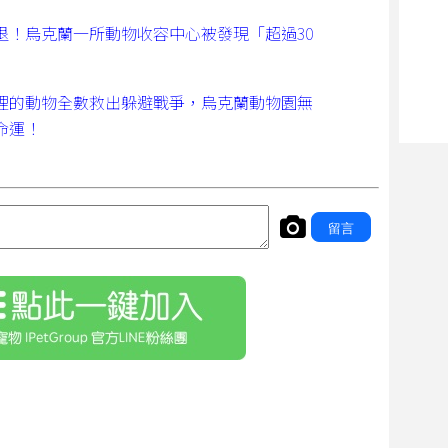
退！烏克蘭一所動物收容中心被發現「超過30
！
裡的動物全數救出躲避戰爭，烏克蘭動物園無
命運！