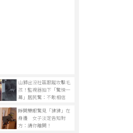
山獅出沒社區跟蹤攻擊毛
孩！監視器拍下「驚悚一
幕」居民驚：不敢相信
睜開雙眼驚見「狒狒」在
身邊 女子淡定告知對
方：請你離開！