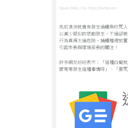
StevenJMiles / Via https://twitter.com
先前澳洲就曾有發生過鱷魚咬死人
以減少類似的悲劇發生，不過卻被
行為真得太過危險，捕鱷籠裡放置
引起市長與環境部長的關注！
許多網友紛紛表示：「這種白癡就
麼常常發生這種事情呀」、「要死