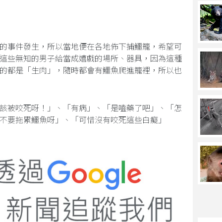
的事件發生，所以當地便在各地佈下捕鱷籠，希望可
這些無知的男子給當成嬉戲的場所、器具，因為這種
的都是「生肉」，隨時都會有鱷魚爬進籠裡，所以也
該被咬死呀！」、「有病」、「是嗑藥了吧」、「怎
不要拖累鱷魚呀」、「可惜沒有咬死這些白癡」