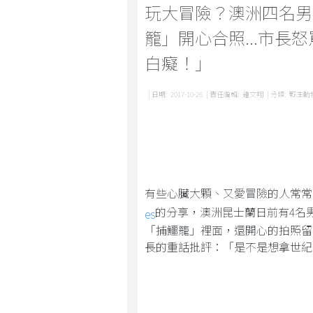
玩大冒險？澳洲四名男
籠」開心合照...市長
白癡！」
| 日期:
2017-10-26
| 責任編輯:
鍾文翔
| 分類:
野生動
有些心臟大顆、又愛冒險的人常常
的分享，澳洲昆士蘭日前有4名
es
「捕鱷籠」裡面，還開心的拍照留
長的重話批評：「是不是想拿世紀