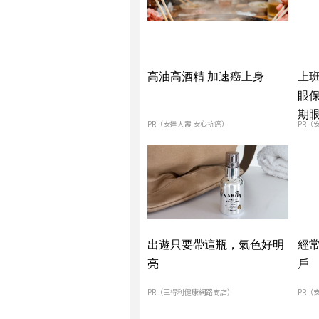
高油高酒精 加速癌上身
上班
眼
期
PR（安達人壽 安心抗癌）
PR（
出遊只要帶這瓶，氣色好明
經
亮
戶
PR（三得利健康網路商店）
PR（