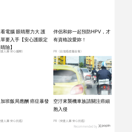
看電腦 眼睛壓力大 護
伴侶和妳一起預防HPV，才
保單要入手【安心護眼定
有資格說愛妳！
眼睛險】
安達人壽 安心護眼）
PR（台灣癌症基金會）
常加班飯局應酬 癌症暴發
空汙來襲機車族請關注癌細
胞入侵
安達人壽 安心抗癌）
PR（安達人壽 安心抗癌）
Recommended by