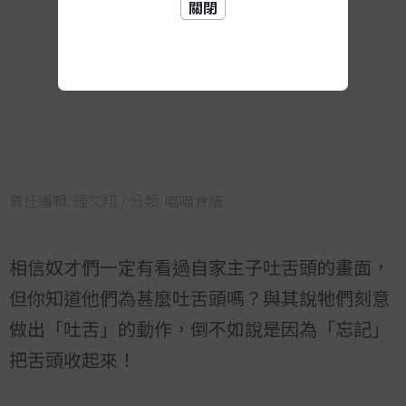
關閉
責任編輯:
鍾文翔
/ 分類:
喵喵食譜
相信奴才們一定有看過自家主子吐舌頭的畫面，
但你知道他們為甚麼吐舌頭嗎？與其說牠們刻意
做出「吐舌」的動作，倒不如說是因為「忘記」
把舌頭收起來！