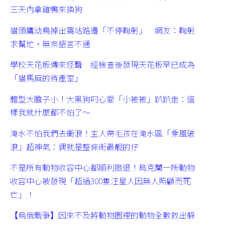
三天內拿雞鴨來換狗
貓頭鷹幼鳥掉出窩站路邊「不停鞠躬」 網友：鞠躬
求幫忙，無奈語言不通
學校天花板傳來怪聲 經檢查後發現天花板早已成為
「貓馬麻的待產室」
體型大膽子小！大黑狗叼心愛「小被被」趴趴走：這
樣我就什麼都不怕了～
淹水不怕我們去衝浪！主人帶毛孩在淹水區「乘風破
浪」超神氣：偶就是整條街最靚的仔
不是所有動物收容中心都順利撤退！烏克蘭一所動物
收容中心被發現「超過300隻汪星人因無人照顧而死
亡」！
【烏俄戰爭】因來不及將動物園裡的動物全數救出躲