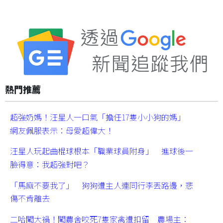
熱門推薦
超強奶媽！汪星人一口氣「擔任17隻小小狗的媽」
網友佩服表示：母愛超偉大！
汪星人玩起曲棍球根本「職業球員附身」 進球後一
臉得意：我超強對吧？
「馬麻不要我了」 狗狗遭主人連同行李丟路邊，悲
傷不肯離去
二哈闖大禍！闖農舍咬死7隻家禽遭扣留 農場主：