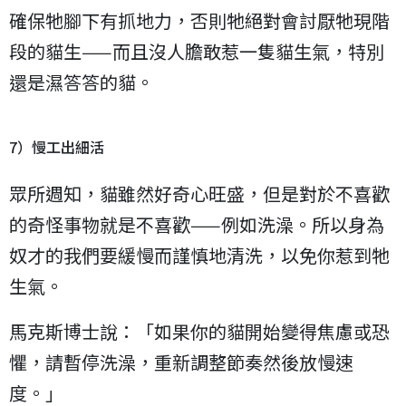
確保牠腳下有抓地力，否則牠絕對會討厭牠現階
段的貓生——而且沒人膽敢惹一隻貓生氣，特別
還是濕答答的貓。
7）慢工出細活
眾所週知，貓雖然好奇心旺盛，但是對於不喜歡
的奇怪事物就是不喜歡——例如洗澡。所以身為
奴才的我們要緩慢而謹慎地清洗，以免你惹到牠
生氣。
馬克斯博士說：「如果你的貓開始變得焦慮或恐
懼，請暫停洗澡，重新調整節奏然後放慢速
度。」