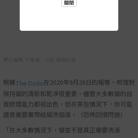
關閉
責任編輯:
布魯編
/ 分類:
喵喵知識
根據
在2020年9月26日的報導，梳理對
The Dodo
保持貓的清新和乾淨很重要，儘管大多數貓的自
我梳理能力都很出色，但在某些情況下，你可能
還是需要實際給貓洗個澡。（恐怖回憶閃過）
「在大多數情況下，貓並不是真正需要洗澡