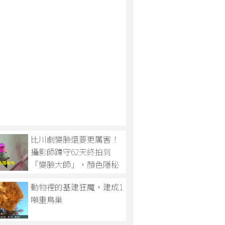
比川劇變臉還要更厲害！
攝影師蹲守62天終拍到
「變臉大師」，顏色隱秘
鳥見過沒？
動物裡的基建狂魔，建成1
噸重鳥巢