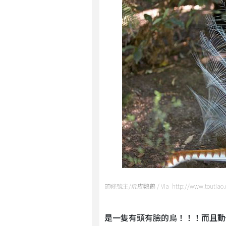
頭條號主/虎皮鸚鵡 / Via http://www.toutiao.
是一隻有頭有臉的鳥！！！而且動