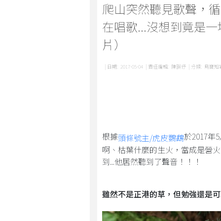
爬山突然聽見歌聲，循
在唱歌...沒想到竟是
片）
| 日期:
2017-05-04
| 責任編輯:
陳韻伃
| 分類:
鳥寶知
根據
於2017
頭條號主/虎皮鸚鵡
啊、枯葉什麼的生火，當成是營火
到...他居然聽到了聲音！！！
雖然不是正港的草，但勉強還是可