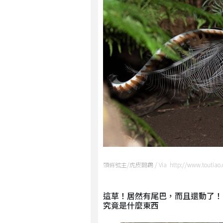
頭條號主/虎皮鸚鵡 / Via http://www.toutiao.
這草！居然有尾巴，而且還動了！
究竟是什麼東西