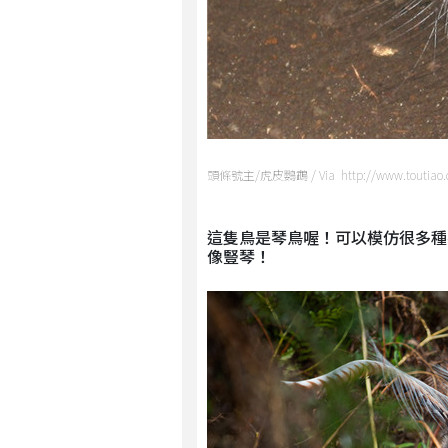
頭條號主/虎皮鸚鵡 / Via http://www.toutiao.
這隻鳥是琴鳥喔！可以模仿很多種
像豎琴！