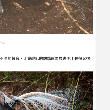
com
不同的聲音，比會說話的鸚鵡還要厲害呢！長得又很