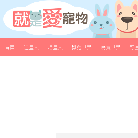
首頁
汪星人
喵星人
鼠兔世界
鳥寶世界
野