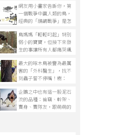
網友用小畫家告訴你，第
一個戰爭中贏人類的鳥，
經典的「鴯鶓戰爭」是怎
麼回事？
鳥媽媽「輕輕叼起」特別
弱小的寶寶，但接下來發
生的事讓所有人都痛哭飆
淚...
最大的啄木鳥被譽為最厲
害的「外科醫生」，找不
到蟲子誓不停嘴！樹：
「蟲子沒找到我先被你啄
企鵝之中也有這一股泥石
死了...」
流的品種：偷竊、幹架、
賣身、賣隊友，跟萌萌的
外表完全相反啊！