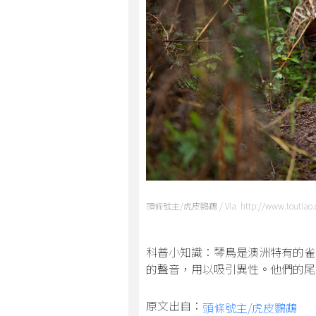
頭條號主/虎皮鸚鵡 / Via http://www.toutiao.
科普小知識：琴鳥是澳洲特有的雀
的聲音，用以吸引異性。他們的尾
原文出自：
頭條號主/虎皮鸚鵡