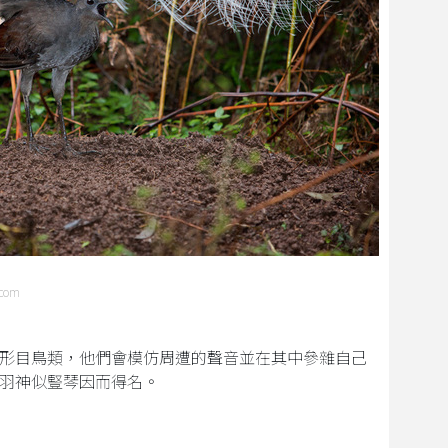
com
形目鳥類，他們會模仿周遭的聲音並在其中參雜自己
羽神似豎琴因而得名。