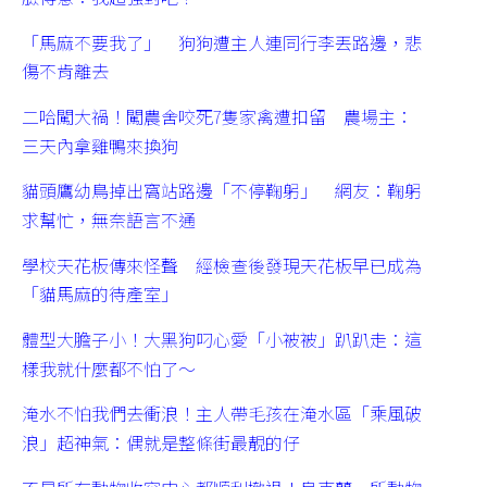
「馬麻不要我了」 狗狗遭主人連同行李丟路邊，悲
傷不肯離去
二哈闖大禍！闖農舍咬死7隻家禽遭扣留 農場主：
三天內拿雞鴨來換狗
貓頭鷹幼鳥掉出窩站路邊「不停鞠躬」 網友：鞠躬
求幫忙，無奈語言不通
學校天花板傳來怪聲 經檢查後發現天花板早已成為
「貓馬麻的待產室」
體型大膽子小！大黑狗叼心愛「小被被」趴趴走：這
樣我就什麼都不怕了～
淹水不怕我們去衝浪！主人帶毛孩在淹水區「乘風破
浪」超神氣：偶就是整條街最靚的仔