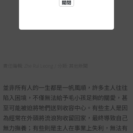
關閉
責任編輯:
Zhe Rui Leong
/ 分類:
其他新聞
並非所有人的一生都是一帆風順，許多主人往往
陷入困境，不僅無法給予毛小孩足夠的關愛，甚
至可能被迫將牠們送到收容中心。有些主人是因
為經常在外頭將流浪狗收留回家，最終導致自己
無力撫養；有些則是主人在事業上失利，無法有