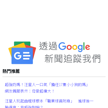
熱門推薦
超強奶媽！汪星人一口氣「擔任17隻小小狗的媽」
網友佩服表示：母愛超偉大！
汪星人玩起曲棍球根本「職業球員附身」 進球後一
臉得意：我超強對吧？