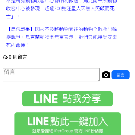
不是所有動物收容中心都順利撤退！烏克蘭一所動物
收容中心被發現「超過300隻汪星人因無人照顧而死
亡」！
【烏俄戰爭】因來不及將動物園裡的動物全數救出躲
避戰爭，烏克蘭動物園無奈表示：牠們只能接受安樂
死的命運！