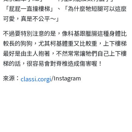
「屁屁一直撞樓梯」、「為什麼牠短腿可以這麼
可愛，真是不公平～」
不過要特別注意的是，像科基跟臘腸這種身體比
較長的狗狗，尤其柯基體重又比較重，上下樓梯
最好是由主人抱著，不然常常讓牠們自己上下樓
梯的話，很容易會對脊椎造成傷害喔！
來源：
/Instagram
classi.corgi