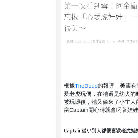
第一次看到雪！阿金衝
忘揪「心愛虎娃娃」一
很美～
| 日期:
2021-11-16
| 責任編輯:
Annie
| 分類:
汪汪娛
根據
的報導，美國有隻
TheDodo
愛老虎玩偶，在牠還是幼犬的
被玩壞後，牠又偷來了小主人
當Captain開心時就會叼
Captain從小到大都很喜歡老虎娃