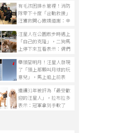
有毛孩困排水管裡！消防
隊零下十度「出動救援」
汪獲救開心撒嬌道謝：辛
苦你們了～
汪星人在公園散步時遇上
「自己的克隆」，二狗馬
上停下來互看表示：偶們
怎麼長得如此相像？
舉頭望明月！汪星人發現
了「頭上那顆叫月球的玩
意兒」，馬上追上前表
示：可以摘下來嗎？
連續31年被評為「最受歡
迎的汪星人」，拉布拉多
表示：冠軍拿到手軟了
啦！