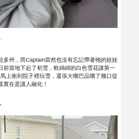
om
多州，而Captain當然也沒有忘記帶著牠的娃娃
日前當地下起了初雪，軟綿綿的白色雪花讓第一
不已，馬上衝到院子裡玩雪，還張大嘴巴品嚐了幾口從
樣實在是讓人融化！
。