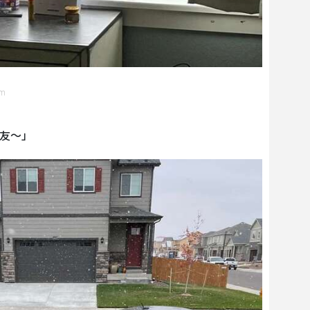
om
友～」