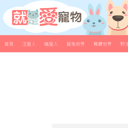
首頁
汪星人
喵星人
鼠兔世界
鳥寶世界
野