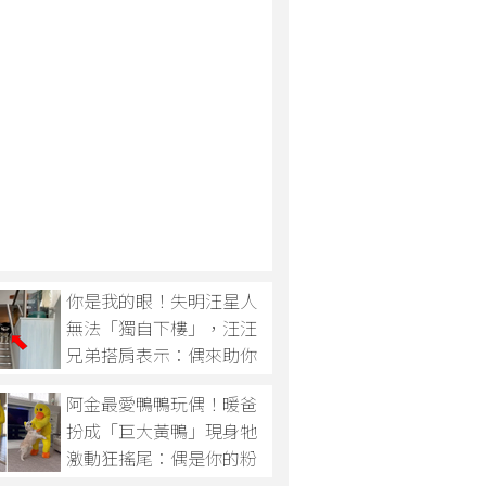
你是我的眼！失明汪星人
無法「獨自下樓」，汪汪
兄弟搭肩表示：偶來助你
一臂之力！
阿金最愛鴨鴨玩偶！暖爸
扮成「巨大黃鴨」現身牠
激動狂搖尾：偶是你的粉
絲～