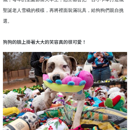
聖誕老人雪橇的模樣，再將裡面裝滿玩具，給狗狗們親自挑
選。
狗狗的臉上掛著大大的笑容真的很可愛！