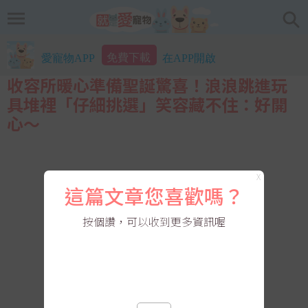
免費下載
愛寵物APP
在APP開啟
收容所暖心準備聖誕驚喜！浪浪跳進玩
具堆裡「仔細挑選」笑容藏不住：好開
心～
X
這篇文章您喜歡嗎？
按個讚，可以收到更多資訊喔