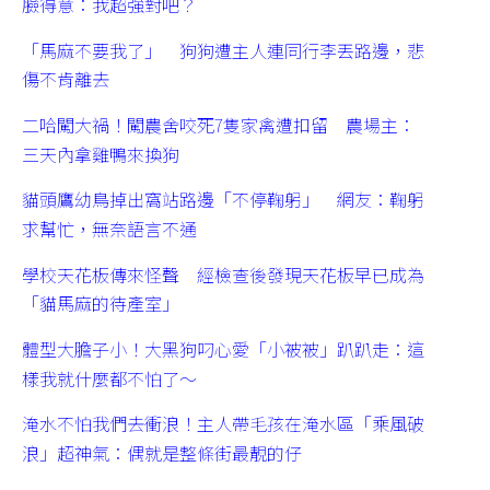
臉得意：我超強對吧？
「馬麻不要我了」 狗狗遭主人連同行李丟路邊，悲
傷不肯離去
二哈闖大禍！闖農舍咬死7隻家禽遭扣留 農場主：
三天內拿雞鴨來換狗
貓頭鷹幼鳥掉出窩站路邊「不停鞠躬」 網友：鞠躬
求幫忙，無奈語言不通
學校天花板傳來怪聲 經檢查後發現天花板早已成為
「貓馬麻的待產室」
體型大膽子小！大黑狗叼心愛「小被被」趴趴走：這
樣我就什麼都不怕了～
淹水不怕我們去衝浪！主人帶毛孩在淹水區「乘風破
浪」超神氣：偶就是整條街最靚的仔