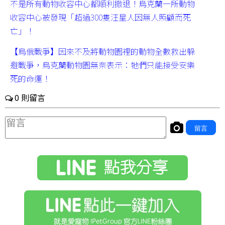
不是所有動物收容中心都順利撤退！烏克蘭一所動物
收容中心被發現「超過300隻汪星人因無人照顧而死
亡」！
【烏俄戰爭】因來不及將動物園裡的動物全數救出躲
避戰爭，烏克蘭動物園無奈表示：牠們只能接受安樂
死的命運！