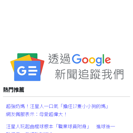
熱門推薦
超強奶媽！汪星人一口氣「擔任17隻小小狗的媽」
網友佩服表示：母愛超偉大！
汪星人玩起曲棍球根本「職業球員附身」 進球後一