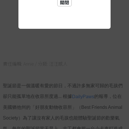
關閉
責任編輯:
Annie
/ 分類:
汪汪感人
聖誕節是一個溫暖有愛的節日，不過許多無家可歸的毛孩們
卻只能孤單地在收容所度過... 根據
的報導，位在
DailyPaws
美國猶他州的「好朋友動物收容所」（Best Friends Animal 
Society）為了讓沒有家人的毛孩也能體驗聖誕節的歡樂氣
氛，每年的聖誕節當天早上，志工都會把一台小卡車打造成