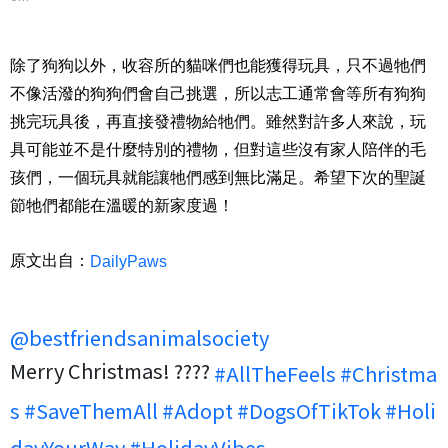
除了狗狗以外，收容所的貓咪們也能獲得玩具，只不過牠們
不像活潑的狗狗們會自己挑選，所以志工通常會等所有狗狗
挑完玩具後，再直接發禮物給牠們。雖然對許多人來說，玩
具可能並不是什麼特別的禮物，但對這些沒有家人陪伴的毛
孩們，一個玩具就能讓牠們感到無比滿足。希望下次的聖誕
節牠們都能在溫暖的新家度過！
原文出自：
DailyPaws
@bestfriendsanimalsociety
Merry Christmas! ????
#AllTheFeels
#Christma
s
#SaveThemAll
#Adopt
#DogsOfTikTok
#Holi
dayYourWay
#HolidayVibes