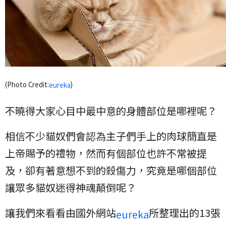
(Photo Credit:
)
eureka
不曉得大家心目中最中意的身體部位是哪裡呢？
相信不少貓奴們會認為主子們手上的肉球簡直是
上帝賜予的禮物，然而有個部位也許不常被提
及，卻有著意想不到的殺傷力，究竟是哪個部位
讓眾多貓奴迷得神魂顛倒呢？
讓我們來看看由國外網站
所整理出的13張
eureka