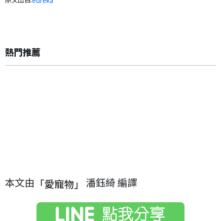
eureka
熱門推薦
本文由
潘鈺綺 編譯
「愛寵物」