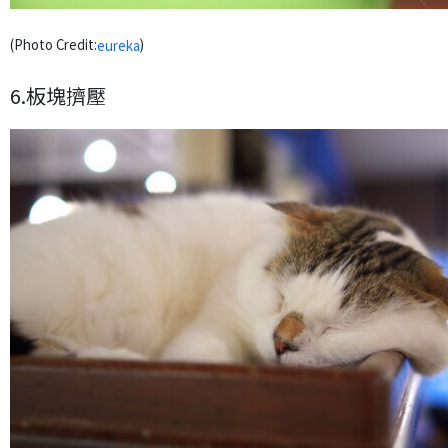
(Photo Credit:
)
eureka
6.板塊擠壓