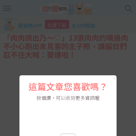
免費下載
愛寵物APP
在APP開啟
「肉肉擠出乃～♡」13張肉肉的嘴邊肉
不小心跑出來見客的主子照，讓貓奴們
忍不住大喊：要爆啦！
X
這篇文章您喜歡嗎？
按個讚，可以收到更多資訊喔