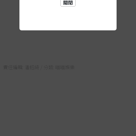
關閉
責任編輯:
潘鈺綺
/ 分類:
喵喵娛樂