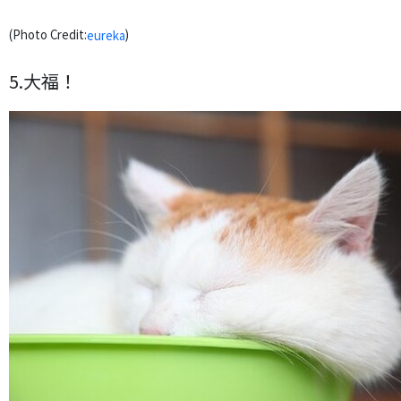
(Photo Credit:
)
eureka
5.大福！