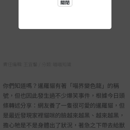
關閉
責任編輯:
王宜馨
/ 分類:
喵喵知識
你們知道嗎？暹羅貓有著「喵界變色龍」的稱
號，但也因此發生過不少爆笑事件，根據今日頭
條轉述分享：網友養了一隻很可愛的暹羅貓，但
是最近發現家裡貓咪的臉越來越黑、越來越黑，
擔心牠是不是身體出了狀況，著急之下帶去給獸