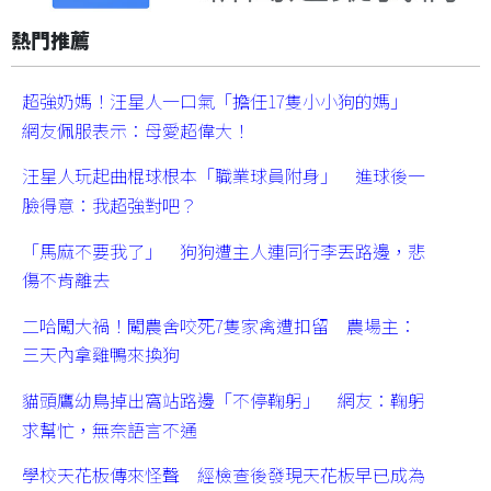
熱門推薦
超強奶媽！汪星人一口氣「擔任17隻小小狗的媽」
網友佩服表示：母愛超偉大！
汪星人玩起曲棍球根本「職業球員附身」 進球後一
臉得意：我超強對吧？
「馬麻不要我了」 狗狗遭主人連同行李丟路邊，悲
傷不肯離去
二哈闖大禍！闖農舍咬死7隻家禽遭扣留 農場主：
三天內拿雞鴨來換狗
貓頭鷹幼鳥掉出窩站路邊「不停鞠躬」 網友：鞠躬
求幫忙，無奈語言不通
學校天花板傳來怪聲 經檢查後發現天花板早已成為