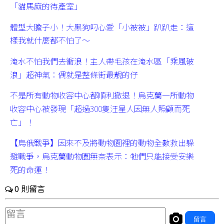
「貓馬麻的待產室」
體型大膽子小！大黑狗叼心愛「小被被」趴趴走：這
樣我就什麼都不怕了～
淹水不怕我們去衝浪！主人帶毛孩在淹水區「乘風破
浪」超神氣：偶就是整條街最靚的仔
不是所有動物收容中心都順利撤退！烏克蘭一所動物
收容中心被發現「超過300隻汪星人因無人照顧而死
亡」！
【烏俄戰爭】因來不及將動物園裡的動物全數救出躲
避戰爭，烏克蘭動物園無奈表示：牠們只能接受安樂
死的命運！