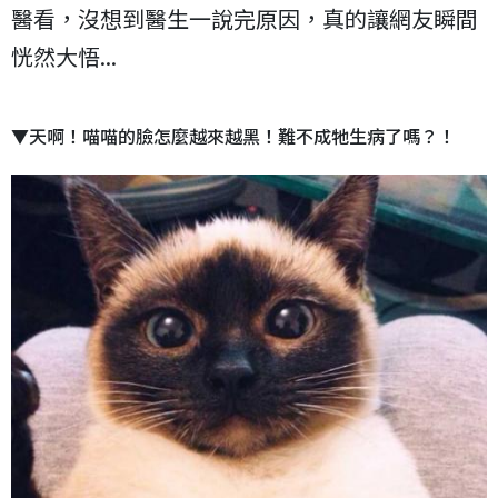
醫看，沒想到醫生一說完原因，真的讓網友瞬間
恍然大悟...
▼天啊！喵喵的臉怎麼越來越黑！難不成牠生病了嗎？！