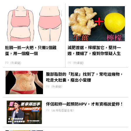
肚腩一抓一大把，只需1個雞
減肥首選，檸檬加它，堅持一
蛋，用一個瘦一個
週，腰細了，瘦到你懷疑人生
PR（新素簡）
PR（新素簡）
腹部脂肪的「剋星」找到了，常吃這幾物，
吃走大肚囊，瘦出小蠻腰
PR（新素簡）
伴侶和妳一起預防HPV，才有資格說愛妳！
PR（台灣癌症基金會）