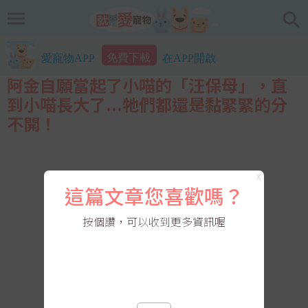
免費下載
愛寵物APP
在APP開啟
阿金自願當起了小喵的「汪保母」，直
到小喵長大了...牠們都還是黏緊緊的分
不開！
X
這篇文章您喜歡嗎？
按個讚，可以收到更多資訊喔