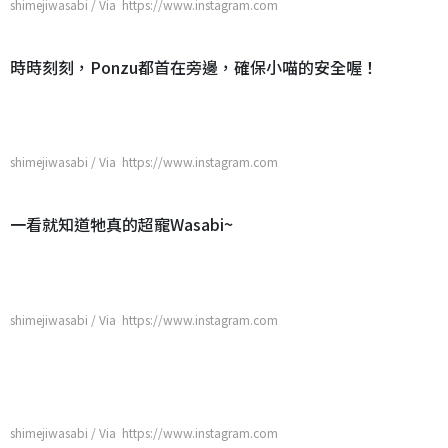
shimejiwasabi / Via https://www.instagram.com
時時刻刻，Ponzu都首在旁邊，確保小喵的安全喔！
shimejiwasabi / Via https://www.instagram.com
一看就知道牠真的超寵Wasabi~
shimejiwasabi / Via https://www.instagram.com
shimejiwasabi / Via https://www.instagram.com