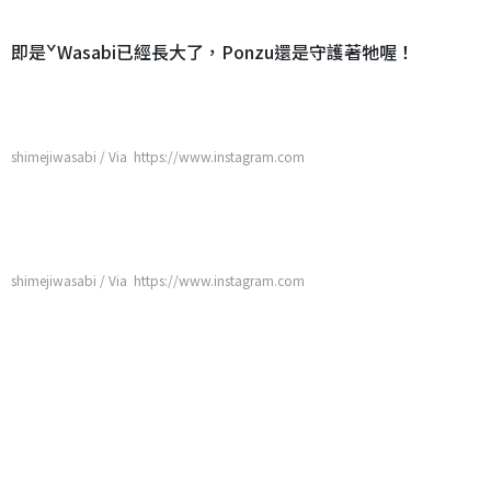
即是ˇWasabi已經長大了，Ponzu還是守護著牠喔！
shimejiwasabi / Via https://www.instagram.com
shimejiwasabi / Via https://www.instagram.com