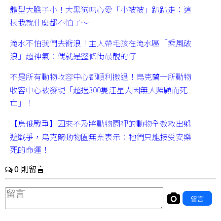
體型大膽子小！大黑狗叼心愛「小被被」趴趴走：這
樣我就什麼都不怕了～
淹水不怕我們去衝浪！主人帶毛孩在淹水區「乘風破
浪」超神氣：偶就是整條街最靚的仔
不是所有動物收容中心都順利撤退！烏克蘭一所動物
收容中心被發現「超過300隻汪星人因無人照顧而死
亡」！
【烏俄戰爭】因來不及將動物園裡的動物全數救出躲
避戰爭，烏克蘭動物園無奈表示：牠們只能接受安樂
死的命運！