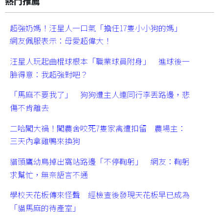
熱門推薦
超強奶媽！汪星人一口氣「擔任17隻小小狗的媽」
網友佩服表示：母愛超偉大！
汪星人玩起曲棍球根本「職業球員附身」 進球後一
臉得意：我超強對吧？
「馬麻不要我了」 狗狗遭主人連同行李丟路邊，悲
傷不肯離去
二哈闖大禍！闖農舍咬死7隻家禽遭扣留 農場主：
三天內拿雞鴨來換狗
貓頭鷹幼鳥掉出窩站路邊「不停鞠躬」 網友：鞠躬
求幫忙，無奈語言不通
學校天花板傳來怪聲 經檢查後發現天花板早已成為
「貓馬麻的待產室」