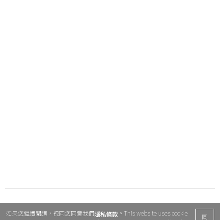
如果您繼續閱讀，視同您同意我們
。This website uses cookie
隱私條款
同