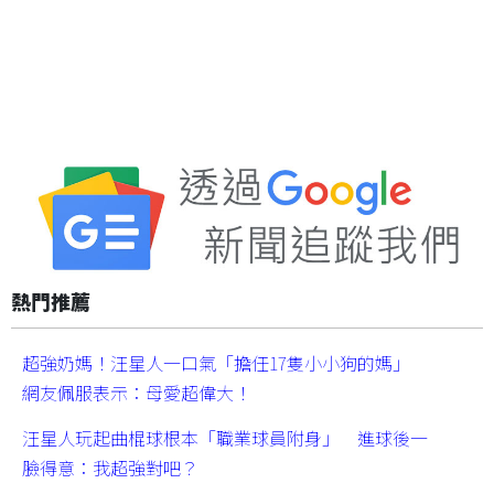
熱門推薦
超強奶媽！汪星人一口氣「擔任17隻小小狗的媽」
網友佩服表示：母愛超偉大！
汪星人玩起曲棍球根本「職業球員附身」 進球後一
臉得意：我超強對吧？