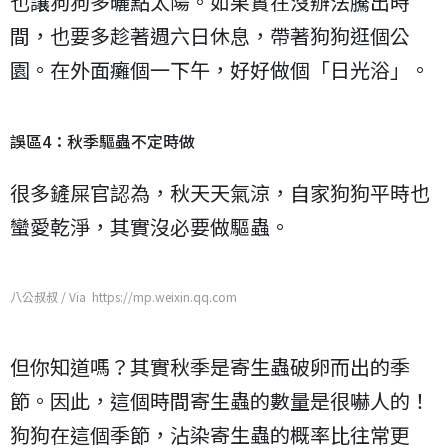
也讓狗狗多曬點太陽。如果實在沒辦法騰出時
間，也要多趁著週六日休息，帶著狗狗逛個公
園。在外面癱個一下午，好好做個「日光浴」。
誤區4：秋季驅蟲不定時做
很多鏟屎官認為，秋天天氣涼，自家狗狗平時也
蠻愛乾淨，其實沒必要做驅蟲。
八公叔叔 / Via https://mp.weixin.qq.com
但你知道嗎？其實秋季是寄生蟲破卵而出的季
節。因此，這個時間寄生蟲的數量是很嚇人的！
狗狗在這個季節，沾染寄生蟲的概率比往常更