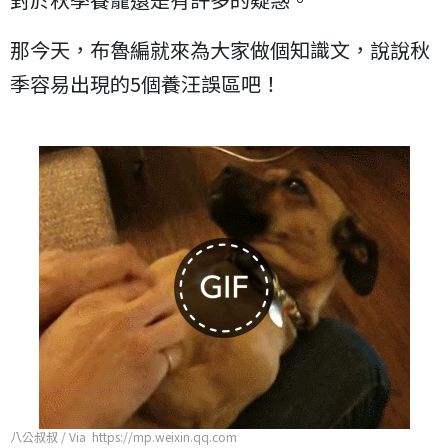
那今天，布魯編就來為大家做個知識文，說說秋
季容易出現的5個養汪誤區吧！
八公叔叔 / Via https://mp.weixin.qq.com