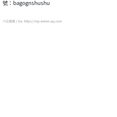
號：bagognshushu
八公叔叔 / Via https://mp.weixin.qq.com