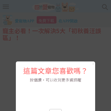
免費下載
愛寵物APP
在APP開啟
寵主必看！一次解決5大「初秋養汪誤
區」！
X
這篇文章您喜歡嗎？
按個讚，可以收到更多資訊喔