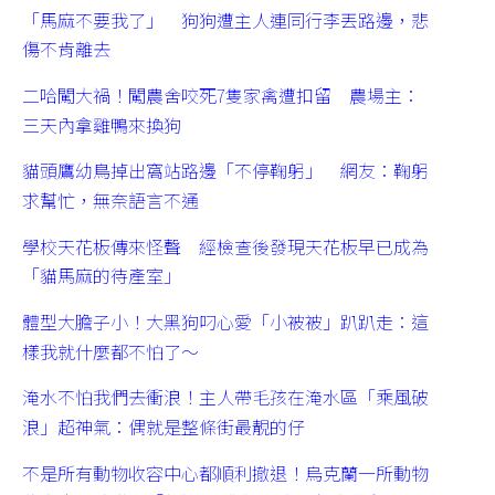
「馬麻不要我了」 狗狗遭主人連同行李丟路邊，悲
傷不肯離去
二哈闖大禍！闖農舍咬死7隻家禽遭扣留 農場主：
三天內拿雞鴨來換狗
貓頭鷹幼鳥掉出窩站路邊「不停鞠躬」 網友：鞠躬
求幫忙，無奈語言不通
學校天花板傳來怪聲 經檢查後發現天花板早已成為
「貓馬麻的待產室」
體型大膽子小！大黑狗叼心愛「小被被」趴趴走：這
樣我就什麼都不怕了～
淹水不怕我們去衝浪！主人帶毛孩在淹水區「乘風破
浪」超神氣：偶就是整條街最靚的仔
不是所有動物收容中心都順利撤退！烏克蘭一所動物