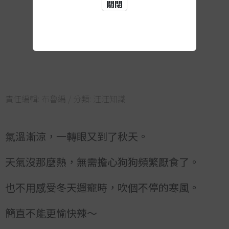
關閉
責任編輯:
布魯編
/ 分類:
汪汪知識
氣溫漸涼，一轉眼又到了秋天。
天氣沒那麼熱，無需擔心狗狗頻繁厭食了。
也不用感受冬天遛寵時，吹個不停的寒風。
簡直不能更愉快辣～