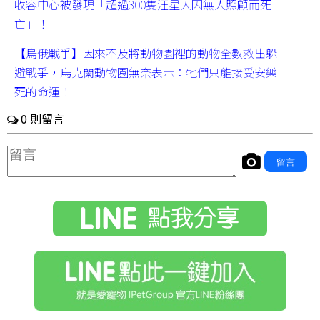
收容中心被發現「超過300隻汪星人因無人照顧而死
亡」！
【烏俄戰爭】因來不及將動物園裡的動物全數救出躲
避戰爭，烏克蘭動物園無奈表示：牠們只能接受安樂
死的命運！