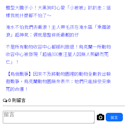
體型大膽子小！大黑狗叼心愛「小被被」趴趴走：這
樣我就什麼都不怕了～
淹水不怕我們去衝浪！主人帶毛孩在淹水區「乘風破
浪」超神氣：偶就是整條街最靚的仔
不是所有動物收容中心都順利撤退！烏克蘭一所動物
收容中心被發現「超過300隻汪星人因無人照顧而死
亡」！
【烏俄戰爭】因來不及將動物園裡的動物全數救出躲
避戰爭，烏克蘭動物園無奈表示：牠們只能接受安樂
死的命運！