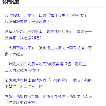
熱門推薦
超強奶媽！汪星人一口氣「擔任17隻小小狗的媽」
網友佩服表示：母愛超偉大！
汪星人玩起曲棍球根本「職業球員附身」 進球後一
臉得意：我超強對吧？
「馬麻不要我了」 狗狗遭主人連同行李丟路邊，悲
傷不肯離去
二哈闖大禍！闖農舍咬死7隻家禽遭扣留 農場主：
三天內拿雞鴨來換狗
貓頭鷹幼鳥掉出窩站路邊「不停鞠躬」 網友：鞠躬
求幫忙，無奈語言不通
學校天花板傳來怪聲 經檢查後發現天花板早已成為
「貓馬麻的待產室」