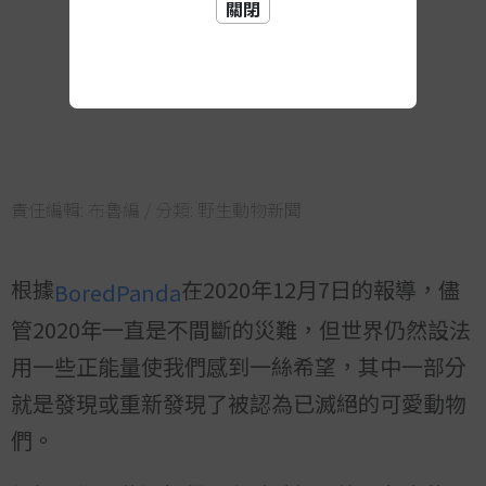
關閉
責任編輯:
布魯編
/ 分類:
野生動物新聞
根據
在2020年12月7日的報導，儘
BoredPanda
管2020年一直是不間斷的災難，但世界仍然設法
用一些正能量使我們感到一絲希望，其中一部分
就是發現或重新發現了被認為已滅絕的可愛動物
們。