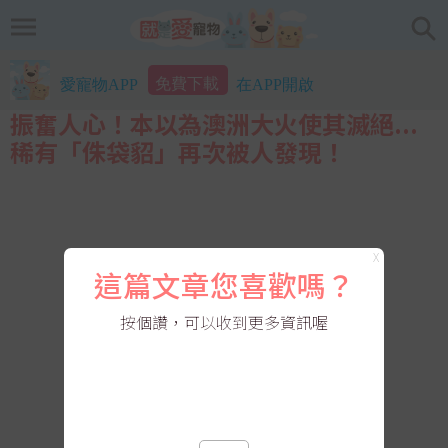
免費下載
愛寵物APP
在APP開啟
振奮人心！本以為澳洲大火使其滅絕...
稀有「侏袋貂」再次被人發現！
X
這篇文章您喜歡嗎？
按個讚，可以收到更多資訊喔