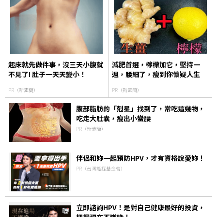
起床就先做件事，沒三天小腹就
減肥首選，檸檬加它，堅持一
不見了! 肚子一天天變小！
週，腰細了，瘦到你懷疑人生
PR（新素簡）
PR（新素簡）
腹部脂肪的「剋星」找到了，常吃這幾物，
吃走大肚囊，瘦出小蠻腰
PR（新素簡）
伴侶和妳一起預防HPV，才有資格說愛妳！
PR（台灣癌症基金會）
立即諮詢HPV！是對自己健康最好的投資，
把握現在不嫌晚！