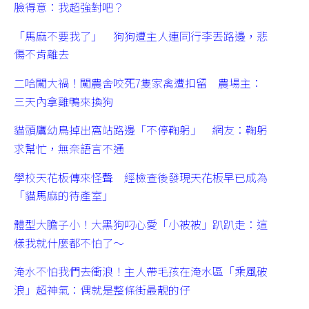
臉得意：我超強對吧？
「馬麻不要我了」 狗狗遭主人連同行李丟路邊，悲
傷不肯離去
二哈闖大禍！闖農舍咬死7隻家禽遭扣留 農場主：
三天內拿雞鴨來換狗
貓頭鷹幼鳥掉出窩站路邊「不停鞠躬」 網友：鞠躬
求幫忙，無奈語言不通
學校天花板傳來怪聲 經檢查後發現天花板早已成為
「貓馬麻的待產室」
體型大膽子小！大黑狗叼心愛「小被被」趴趴走：這
樣我就什麼都不怕了～
淹水不怕我們去衝浪！主人帶毛孩在淹水區「乘風破
浪」超神氣：偶就是整條街最靚的仔