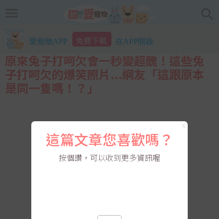
免費下載
愛寵物APP
在APP開啟
原來兔子打呵欠會一秒變超醜！這些兔
子打呵欠的爆笑照片...網友「這跟原本
是同一隻嗎！？」
X
這篇文章您喜歡嗎？
按個讚，可以收到更多資訊喔