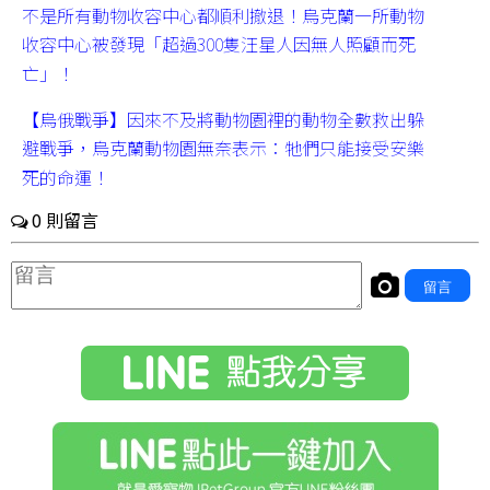
不是所有動物收容中心都順利撤退！烏克蘭一所動物
收容中心被發現「超過300隻汪星人因無人照顧而死
亡」！
【烏俄戰爭】因來不及將動物園裡的動物全數救出躲
避戰爭，烏克蘭動物園無奈表示：牠們只能接受安樂
死的命運！