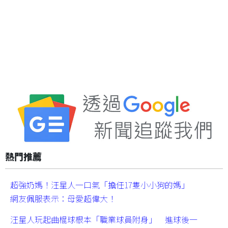
熱門推薦
超強奶媽！汪星人一口氣「擔任17隻小小狗的媽」
網友佩服表示：母愛超偉大！
汪星人玩起曲棍球根本「職業球員附身」 進球後一