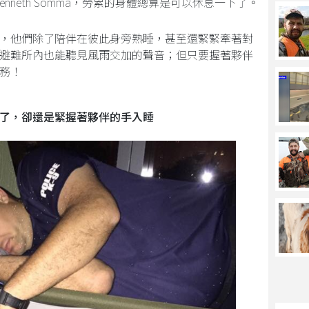
enneth Somma，勞累的身體總算是可以休息一下了。
，他們除了陪伴在彼此身旁熟睡，甚至還緊緊牽著對
避難所內也能聽見風雨交加的聲音；但只要握著夥伴
務！
了，卻還是緊握著夥伴的手入睡