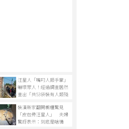
汪星人「嘴叼人類手掌」
嚇壞眾人！經過調查居然
查出「共53袋裝有人類殘
肢的塑料袋」！
裝潢新家翻開櫥櫃驚見
「皮包骨汪星人」 夫婦
驚訝表示：到底是啥情
況！