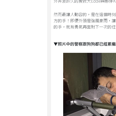
外奔波許久的搜救犬Eddie與夥伴K
然而最讓人動容的，是在這個時刻
方的手！即便外頭是強風豪雨，讓
的手，就有勇氣再面對下一次的任
▼照片中的警察跟狗狗都已經累癱