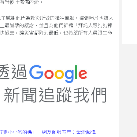
有對彼此滿滿的愛。
除了感謝他們為救災所做的犧牲奉獻，這張照片也讓人
上最誠摯的感謝，並且為他們祈禱「拜託人跟狗狗都
快過去，讓災害都降到最低，也希望所有人員跟生命
17隻小小狗的媽」 網友佩服表示：母愛超偉