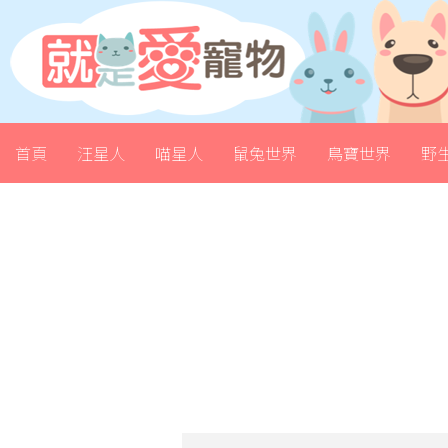
首頁
汪星人
喵星人
鼠兔世界
鳥寶世界
野