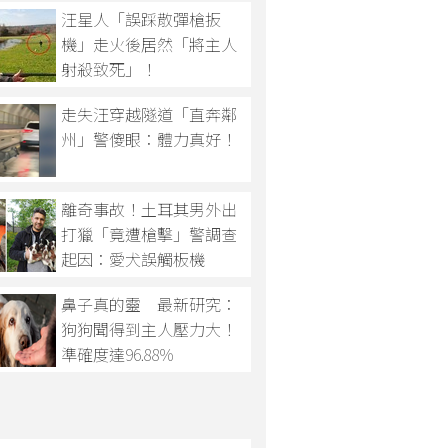
汪星人「誤踩散彈槍扳
機」走火後居然「將主人
射殺致死」！
走失汪穿越隧道「直奔鄰
州」警傻眼：體力真好！
離奇事故！土耳其男外出
打獵「竟遭槍擊」警調查
起因：愛犬誤觸板機
鼻子真的靈 最新研究：
狗狗聞得到主人壓力大！
準確度達96.88%