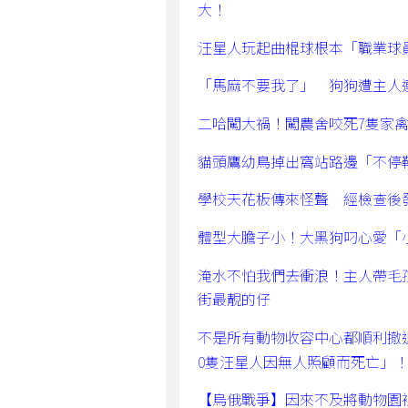
大！
汪星人玩起曲棍球根本「職業球
「馬麻不要我了」 狗狗遭主人
二哈闖大禍！闖農舍咬死7隻家
貓頭鷹幼鳥掉出窩站路邊「不停
學校天花板傳來怪聲 經檢查後
體型大膽子小！大黑狗叼心愛「
淹水不怕我們去衝浪！主人帶毛
街最靚的仔
不是所有動物收容中心都順利撤
0隻汪星人因無人照顧而死亡」
【烏俄戰爭】因來不及將動物園