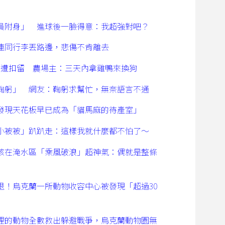
員附身」 進球後一臉得意：我超強對吧？
連同行李丟路邊，悲傷不肯離去
禽遭扣留 農場主：三天內拿雞鴨來換狗
鞠躬」 網友：鞠躬求幫忙，無奈語言不通
發現天花板早已成為「貓馬麻的待產室」
小被被」趴趴走：這樣我就什麼都不怕了～
孩在淹水區「乘風破浪」超神氣：偶就是整條
退！烏克蘭一所動物收容中心被發現「超過30
！
裡的動物全數救出躲避戰爭，烏克蘭動物園無