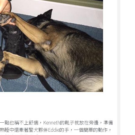
點也稱不上舒適，Kenneth的靴子就放在旁邊，準備
睡中還牽著警犬夥伴Eddie的手，一個簡單的動作，