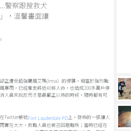
..警察跟搜救犬
」，溫馨畫面讓
聞
正遭受超強颶風艾瑪(Irma）的侵襲，相當於強烈颱
暴雨，已經奪走將近40條人命，也造成200多萬戶停
消人員來說反而才是最嚴正以待的時候，隨時都有可
witter帳號
上，發佈的一張讓人
Fort Lauderdale PD
雨實在太大，救難人員也被召回避難所；當時已經在