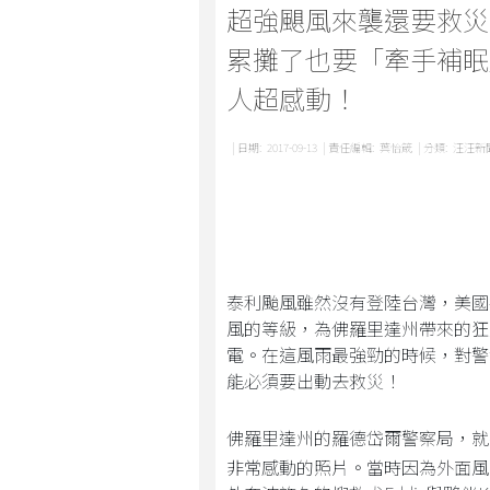
超強颶風來襲還要救災.
累攤了也要「牽手補眠
人超感動！
| 日期:
2017-09-13
| 責任編輯:
葉怡箴
| 分類:
汪汪新
泰利颱風雖然沒有登陸台灣，美國卻
風的等級，為佛羅里達州帶來的狂風
電。在這風雨最強勁的時候，對警
能必須要出動去救災！
佛羅里達州的羅德岱爾警察局，就在T
非常感動的照片。當時因為外面風