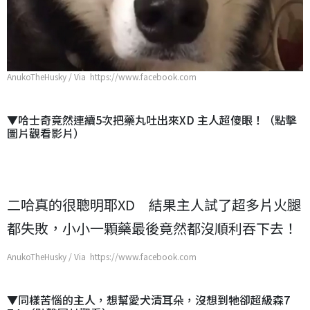
AnukoTheHusky / Via https://www.facebook.com
▼哈士奇竟然連續5次把藥丸吐出來XD 主人超傻眼！（點擊
圖片觀看影片）
二哈真的很聰明耶XD 結果主人試了超多片火腿
都失敗，小小一顆藥最後竟然都沒順利吞下去！
AnukoTheHusky / Via https://www.facebook.com
▼同樣苦惱的主人，想幫愛犬清耳朵，沒想到牠卻超級森7