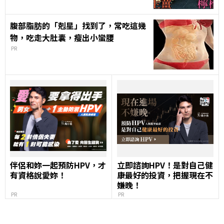
腹部脂肪的「剋星」找到了，常吃這幾
物，吃走大肚囊，瘦出小蠻腰
PR
伴侶和妳一起預防HPV，才
立即諮詢HPV！是對自己健
有資格說愛妳！
康最好的投資，把握現在不
嫌晚！
PR
PR