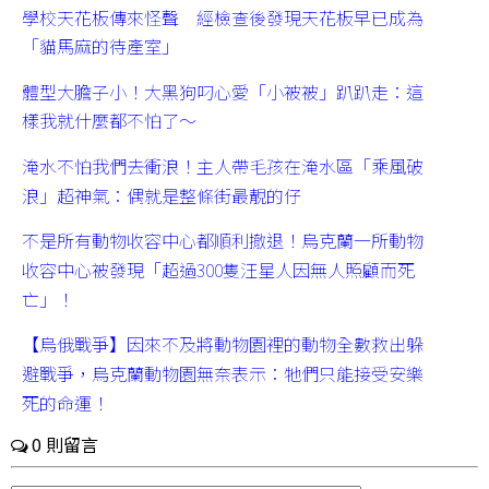
學校天花板傳來怪聲 經檢查後發現天花板早已成為
「貓馬麻的待產室」
體型大膽子小！大黑狗叼心愛「小被被」趴趴走：這
樣我就什麼都不怕了～
淹水不怕我們去衝浪！主人帶毛孩在淹水區「乘風破
浪」超神氣：偶就是整條街最靚的仔
不是所有動物收容中心都順利撤退！烏克蘭一所動物
收容中心被發現「超過300隻汪星人因無人照顧而死
亡」！
【烏俄戰爭】因來不及將動物園裡的動物全數救出躲
避戰爭，烏克蘭動物園無奈表示：牠們只能接受安樂
死的命運！