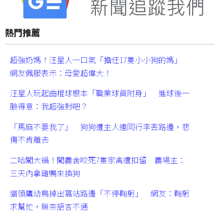
熱門推薦
超強奶媽！汪星人一口氣「擔任17隻小小狗的媽」
網友佩服表示：母愛超偉大！
汪星人玩起曲棍球根本「職業球員附身」 進球後一
臉得意：我超強對吧？
「馬麻不要我了」 狗狗遭主人連同行李丟路邊，悲
傷不肯離去
二哈闖大禍！闖農舍咬死7隻家禽遭扣留 農場主：
三天內拿雞鴨來換狗
貓頭鷹幼鳥掉出窩站路邊「不停鞠躬」 網友：鞠躬
求幫忙，無奈語言不通