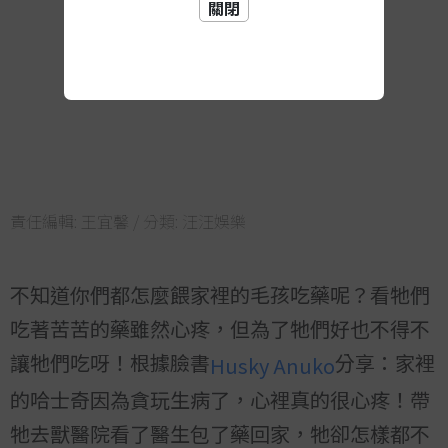
關閉
責任編輯:
王宜馨
/ 分類:
汪汪娛樂
不知道你們都怎麼餵家裡的毛孩吃藥呢？看牠們
吃著苦苦的藥雖然心疼，但為了牠們好也不得不
讓牠們吃呀！根據臉書
分享：家裡
Husky Anuko
的哈士奇因為貪玩生病了，心裡真的很心疼！帶
牠去獸醫院看了醫生包了藥回家，牠卻怎樣都不