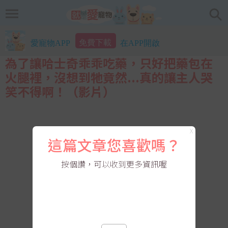
免費下載
愛寵物APP
在APP開啟
為了讓哈士奇乖乖吃藥，只好把藥包在
火腿裡，沒想到牠竟然...真的讓主人哭
笑不得啊！（影片）
X
這篇文章您喜歡嗎？
按個讚，可以收到更多資訊喔