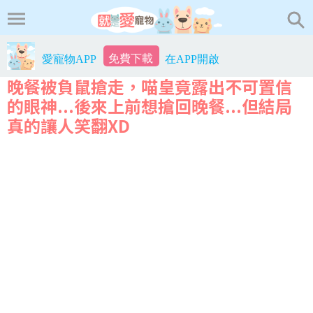
免費下載
愛寵物APP
在APP開啟
晚餐被負鼠搶走，喵皇竟露出不可置信
的眼神...後來上前想搶回晚餐...但結局
真的讓人笑翻XD