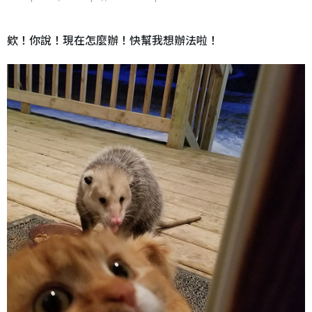
欸！你說！現在怎麼辦！快幫我想辦法啦！