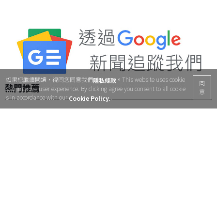
如果您繼續閱讀，視同您同意我們
。This website uses cookie
隱私條款
同
熱門推薦
s to improve user experience. By clicking agree you consent to all cookie
意
s in accordance with our
.
Cookie Policy.