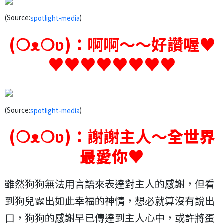
(Source:
)
spotlight-media
(❍ᴥ❍ʋ)：
啊啊～～好讚喔
♥
♥♥
♥♥♥
♥♥♥
(Source:
)
spotlight-media
(❍ᴥ❍ʋ)：
謝謝主人～
全世界
最愛你
♥
雖然狗狗無法用言語來表達對主人的感謝，但看
到狗兒露出如此幸福的神情，想必就算沒有說出
口，狗狗的感謝早已傳達到主人心中，或許將蛋