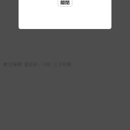
關閉
責任編輯:
潘鈺綺
/ 分類:
汪汪新聞