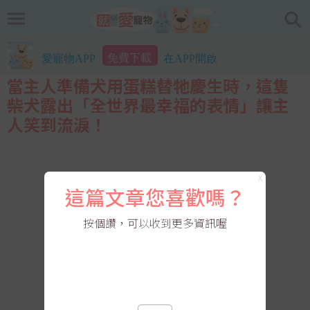
免費下載
愛寵物APP
在APP開啟
當主人準備犬用蛋糕替牠慶生時，這隻
柴犬露出「全世界最幸福的表情」讓主
人笑到流淚！
X
這篇文章您喜歡嗎？
按個讚，可以收到更多資訊喔