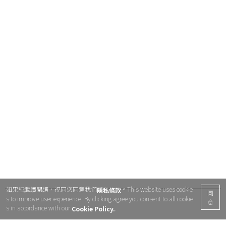
如果您繼續閱讀，視同您同意我們
。This website uses cookie
隱私條款
同
s to improve user experience. By clicking agree you consent to all cookie
意
s in accordance with our
.
Cookie Policy.