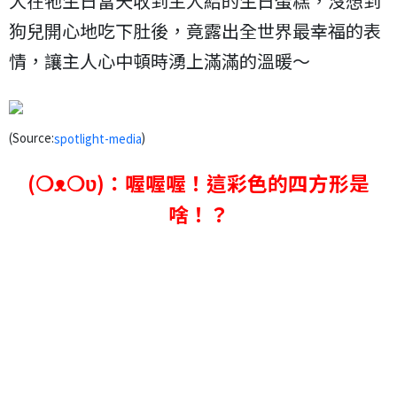
犬在牠生日當天收到主人給的生日蛋糕，沒想到
狗兒開心地吃下肚後，竟露出全世界最幸福的表
情，讓主人心中頓時湧上滿滿的溫暖～
(Source:
)
spotlight-media
(❍ᴥ❍ʋ)：喔喔喔！這彩色的四方形是
啥！？