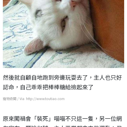
然後就自顧自地跑到旁邊玩耍去了，主人也只好
認命，自己乖乖把棒棒糖給撿起來了
寵物奇聞 / Via http://www.toutiao.com
原來闖禍會「裝死」喵喵不只這一隻，另一位網