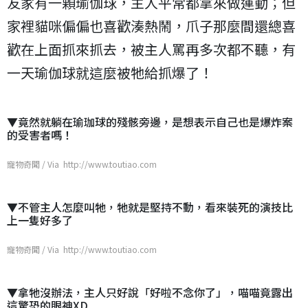
友家有一顆瑜伽球，主人平常都拿來做運動；但
家裡貓咪偏偏也喜歡湊熱鬧，爪子那麼間還總喜
歡在上面抓來抓去，被主人罵再多次都不聽，有
一天瑜伽球就這麼被牠給抓爆了！
▼竟然就躺在瑜珈球的殘骸旁邊，是想表示自己也是爆炸案
的受害者嗎！
寵物奇聞 / Via http://www.toutiao.com
▼不管主人怎麼叫牠，牠就是堅持不動，看來裝死的演技比
上一隻好多了
寵物奇聞 / Via http://www.toutiao.com
▼拿牠沒辦法，主人只好說「好啦不念你了」，喵喵竟露出
這驚恐的眼神XD