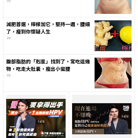
PR
減肥首選，檸檬加它，堅持一週，腰細
了，瘦到你懷疑人生
PR
腹部脂肪的「剋星」找到了，常吃這幾
物，吃走大肚囊，瘦出小蠻腰
PR