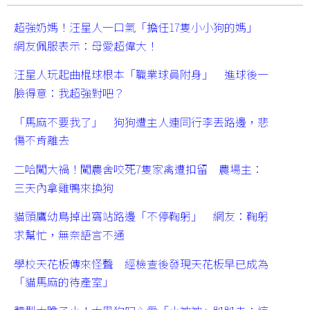
超強奶媽！汪星人一口氣「擔任17隻小小狗的媽」
網友佩服表示：母愛超偉大！
汪星人玩起曲棍球根本「職業球員附身」 進球後一
臉得意：我超強對吧？
「馬麻不要我了」 狗狗遭主人連同行李丟路邊，悲
傷不肯離去
二哈闖大禍！闖農舍咬死7隻家禽遭扣留 農場主：
三天內拿雞鴨來換狗
貓頭鷹幼鳥掉出窩站路邊「不停鞠躬」 網友：鞠躬
求幫忙，無奈語言不通
學校天花板傳來怪聲 經檢查後發現天花板早已成為
「貓馬麻的待產室」