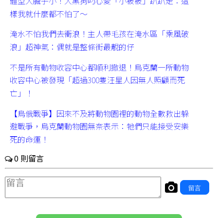
體型大膽子小！大黑狗叼心愛「小被被」趴趴走：這
樣我就什麼都不怕了～
淹水不怕我們去衝浪！主人帶毛孩在淹水區「乘風破
浪」超神氣：偶就是整條街最靚的仔
不是所有動物收容中心都順利撤退！烏克蘭一所動物
收容中心被發現「超過300隻汪星人因無人照顧而死
亡」！
【烏俄戰爭】因來不及將動物園裡的動物全數救出躲
避戰爭，烏克蘭動物園無奈表示：牠們只能接受安樂
死的命運！