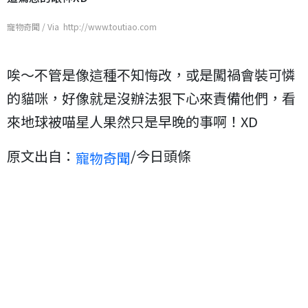
寵物奇聞 / Via http://www.toutiao.com
唉～不管是像這種不知悔改，或是闖禍會裝可憐
的貓咪，好像就是沒辦法狠下心來責備他們，看
來地球被喵星人果然只是早晚的事啊！XD
原文出自：
/今日頭條
寵物奇聞