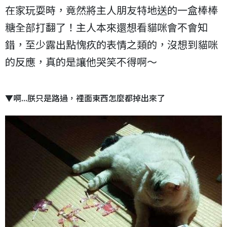
在家玩耍時，竟然將主人朋友特地送的一盒棒棒
糖全部打翻了！主人本來還想看貓咪會不會知
錯，至少露出點愧疚的表情之類的，沒想到貓咪
的反應，真的是讓他哭笑不得啊～
▼啊...朕只是路過，裡面東西怎麼都掉出來了