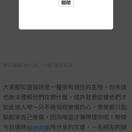
關閉
責任編輯:
葉怡箴
/ 分類:
喵喵娛樂
大家都知道貓咪是一種很有個性的生物，你永遠
也無法理解他們在想什麼，或許就是這樣他們才
如此迷人吧～只不過貓奴被傷的心，常常都只能
躲起來自己療傷，因為喵皇才懶得理你呢！根據
今日頭條
所分享的文章，一名網友的貓
寵物奇聞