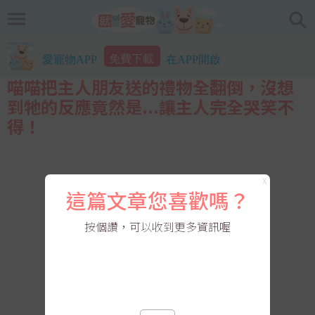
免費下載
愛寵物APP
在APP開啟
喵喵把主人朋友送的禮物全翻倒，沒想
到牠的反應竟然是...讓主人完全哭笑不
得！
X
這篇文章您喜歡嗎？
按個讚，可以收到更多資訊喔