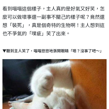
看到喵喵這個樣子，主人真的是好氣又好笑，怎
麼可以做壞事還一副事不關己的樣子呢？竟然還
想「裝死」，真是個奇特的生物啊！主人想到這
也不爭氣的「噗疵」笑了出來。
▼聽到主人笑了，喵喵悠悠地張開眼睛「嗯？沒事了吧～」