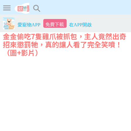
免費下載
愛寵物APP
在APP開啟
金金偷吃7隻雞爪被抓包，主人竟然出奇
招來懲罰牠，真的讓人看了完全笑噴！
（圖+影片）