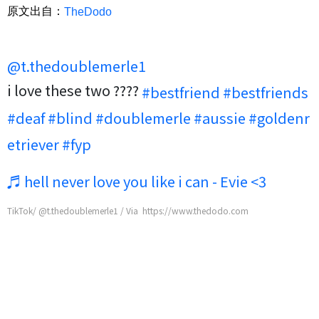
原文出自：
TheDodo
@t.thedoublemerle1
i love these two ????
#bestfriend
#bestfriends
#deaf
#blind
#doublemerle
#aussie
#goldenr
etriever
#fyp
♬ hell never love you like i can - Evie <3
TikTok/ @t.thedoublemerle1 / Via https://www.thedodo.com