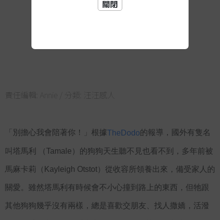
關閉
責任編輯:
Annie
/ 分類:
汪汪感人
「別擔心我會陪著你！」根據
的報導，國外有隻名
TheDodo
叫塔馬利 （Tamale）的狗狗天生聽不見也看不到，多年前被
馬麻卡莉（Kayleigh Otstot）從收容所領養出來，備受家人的
關愛。雖然塔馬利有時候會不小心撞到路上的東西，但牠跟
其他狗狗幾乎沒有兩樣，總是喜歡交朋友、找人撒嬌，活潑