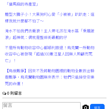
「貓馬麻的待產室」
體型大膽子小！大黑狗叼心愛「小被被」趴趴走：這
樣我就什麼都不怕了～
淹水不怕我們去衝浪！主人帶毛孩在淹水區「乘風破
浪」超神氣：偶就是整條街最靚的仔
不是所有動物收容中心都順利撤退！烏克蘭一所動物
收容中心被發現「超過300隻汪星人因無人照顧而死
亡」！
【烏俄戰爭】因來不及將動物園裡的動物全數救出躲
避戰爭，烏克蘭動物園無奈表示：牠們只能接受安樂
死的命運！