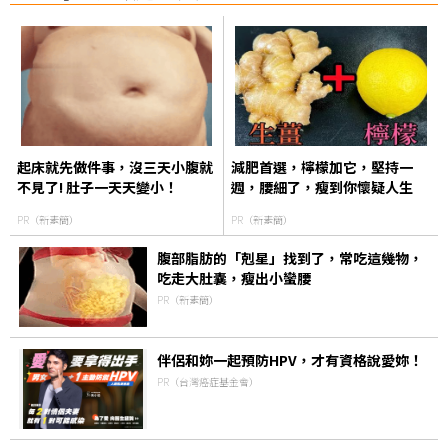
起床就先做件事，沒三天小腹就
減肥首選，檸檬加它，堅持一
不見了! 肚子一天天變小！
週，腰細了，瘦到你懷疑人生
PR（新素簡）
PR（新素簡）
腹部脂肪的「剋星」找到了，常吃這幾物，
吃走大肚囊，瘦出小蠻腰
PR（新素簡）
伴侶和妳一起預防HPV，才有資格說愛妳！
PR（台灣癌症基金會）