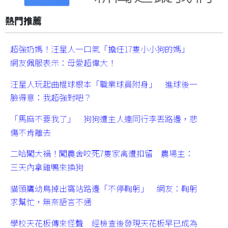
熱門推薦
超強奶媽！汪星人一口氣「擔任17隻小小狗的媽」
網友佩服表示：母愛超偉大！
汪星人玩起曲棍球根本「職業球員附身」 進球後一
臉得意：我超強對吧？
「馬麻不要我了」 狗狗遭主人連同行李丟路邊，悲
傷不肯離去
二哈闖大禍！闖農舍咬死7隻家禽遭扣留 農場主：
三天內拿雞鴨來換狗
貓頭鷹幼鳥掉出窩站路邊「不停鞠躬」 網友：鞠躬
求幫忙，無奈語言不通
學校天花板傳來怪聲 經檢查後發現天花板早已成為