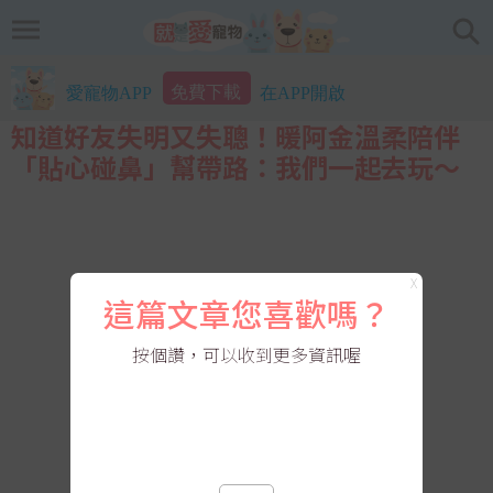
免費下載
愛寵物APP
在APP開啟
知道好友失明又失聰！暖阿金溫柔陪伴
「貼心碰鼻」幫帶路：我們一起去玩～
X
這篇文章您喜歡嗎？
按個讚，可以收到更多資訊喔