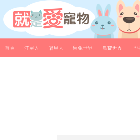
首頁
汪星人
喵星人
鼠兔世界
鳥寶世界
野