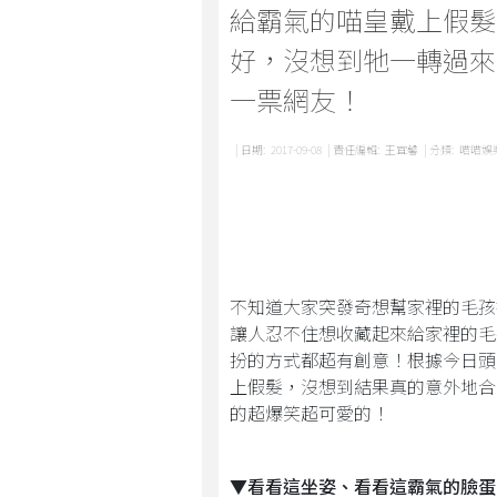
給霸氣的喵皇戴上假髮
好，沒想到牠一轉過來.
一票網友！
| 日期:
2017-09-08
| 責任編輯:
王宜馨
| 分類:
喵喵娛
不知道大家突發奇想幫家裡的毛孩
讓人忍不住想收藏起來給家裡的毛
扮的方式都超有創意！根據今日頭
上假髮，沒想到結果真的意外地合
的超爆笑超可愛的！
▼看看這坐姿、看看這霸氣的臉蛋