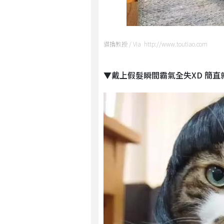
貓擼教授 / Via http://www.toutiao.com
▼戴上假髮瞬間霸氣全失XD 簡