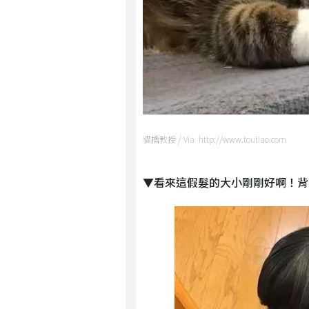
貓擼教授 / Via http://www.toutiao.com
▼看來這假髮的大小剛剛好啊！背面