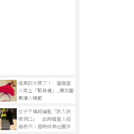
這真的太鬧了！ 當喵星
人穿上「緊身褲」...爆笑圖
集讓人噴飯
女子不慎將鑰匙「跌入狹
窄洞口」 此時喵星人經
過表示：是時候伸出圓手
幫忙啦！