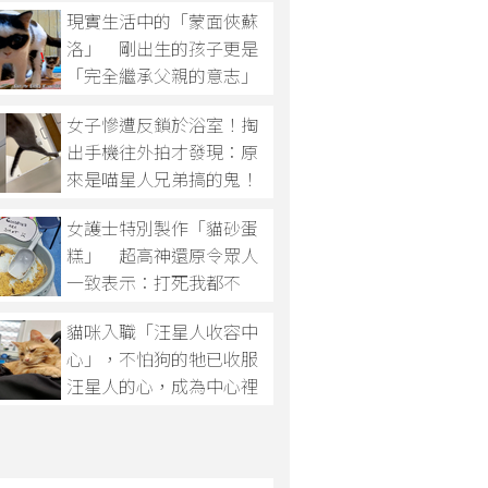
現實生活中的「蒙面俠蘇
洛」 剛出生的孩子更是
「完全繼承父親的意志」
女子慘遭反鎖於浴室！掏
出手機往外拍才發現：原
來是喵星人兄弟搞的鬼！
女護士特別製作「貓砂蛋
糕」 超高神還原令眾人
一致表示：打死我都不
吃！
貓咪入職「汪星人收容中
心」，不怕狗的牠已收服
汪星人的心，成為中心裡
的「喵喵輔導員 」！