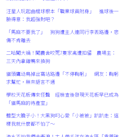
汪星人玩起曲棍球根本「職業球員附身」 進球後一
臉得意：我超強對吧？
「馬麻不要我了」 狗狗遭主人連同行李丟路邊，悲
傷不肯離去
二哈闖大禍！闖農舍咬死7隻家禽遭扣留 農場主：
三天內拿雞鴨來換狗
貓頭鷹幼鳥掉出窩站路邊「不停鞠躬」 網友：鞠躬
求幫忙，無奈語言不通
學校天花板傳來怪聲 經檢查後發現天花板早已成為
「貓馬麻的待產室」
體型大膽子小！大黑狗叼心愛「小被被」趴趴走：這
樣我就什麼都不怕了～
淹水不怕我們去衝浪！主人帶毛孩在淹水區「乘風破