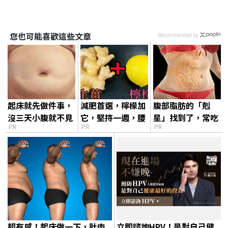
您也可能喜歡這些文章
Recommended by
起床就先做件事，
減肥首選，檸檬加
腹部脂肪的「剋
沒三天小腹就不見
它，堅持一週，腰
星」找到了，常吃
PR
PR
PR
了! 肚子一天天變
細了，瘦到你懷疑
這幾物，吃走大肚
小！
人生
囊，瘦出小蠻腰
超有感！起床做一下，肚肉
立即諮詢HPV！是對自己健