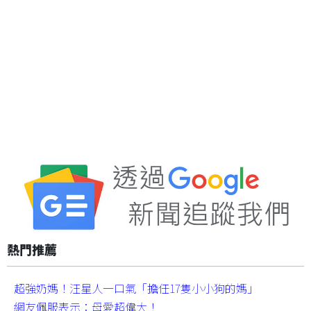
熱門推薦
超強奶媽！汪星人一口氣「擔任17隻小小狗的媽」
網友佩服表示：母愛超偉大！