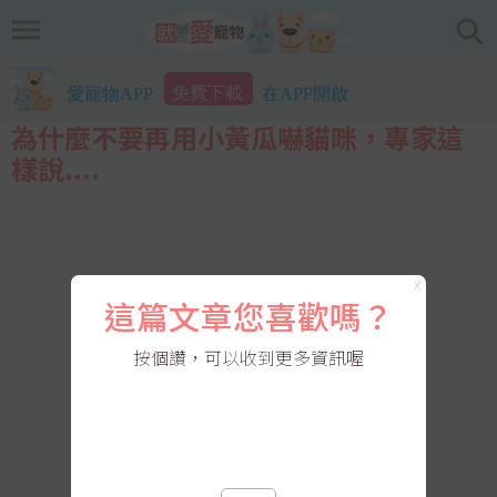
免費下載
愛寵物APP
在APP開啟
為什麼不要再用小黃瓜嚇貓咪，專家這
樣說....
X
這篇文章您喜歡嗎？
按個讚，可以收到更多資訊喔