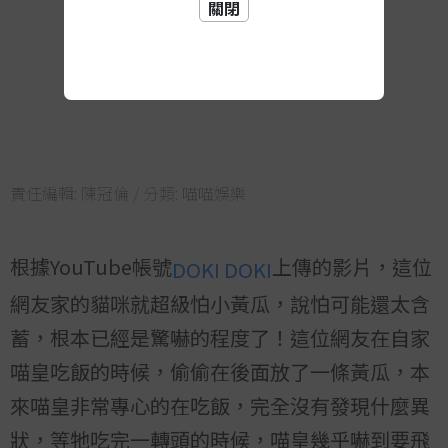
關閉
責任編輯:
陳冠倫
/ 分類:
喵喵娛樂
根據YouTube帳號
上傳的影片，這位
DOKI DOKI
網友家的貓咪就超級怕小黃瓜，說怕可能還太含
蓄，根本已經是驚嚇的程度了！這位網友在自家
喵皇吃飯的時候，偷偷在後面放了一條黃瓜，本
來喵皇非常專心的在吃飯，完全沒有發現什麼異
狀，等牠吃完一轉頭的時候，喵皇幾乎嚇到要飛