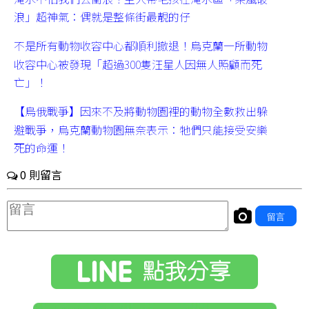
浪」超神氣：偶就是整條街最靚的仔
不是所有動物收容中心都順利撤退！烏克蘭一所動物
收容中心被發現「超過300隻汪星人因無人照顧而死
亡」！
【烏俄戰爭】因來不及將動物園裡的動物全數救出躲
避戰爭，烏克蘭動物園無奈表示：牠們只能接受安樂
死的命運！