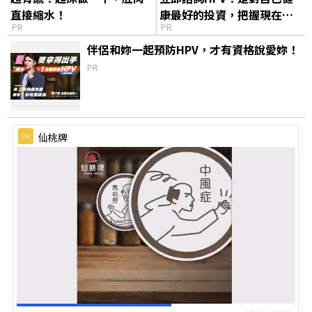
直接縮水！
康最好的投資，把握現在不
PR
PR
嫌晚！
伴侶和妳一起預防HPV，才有資格說愛妳！
PR
PR
仙桃牌
ads by popIn